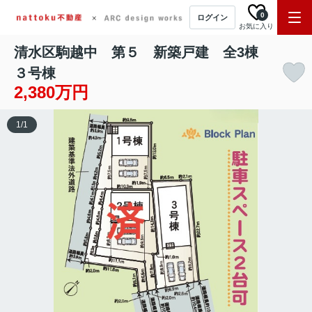
0
ログイン
お気に入り
清水区駒越中 第５ 新築戸建 全3棟
３号棟
2,380万円
1
/
1