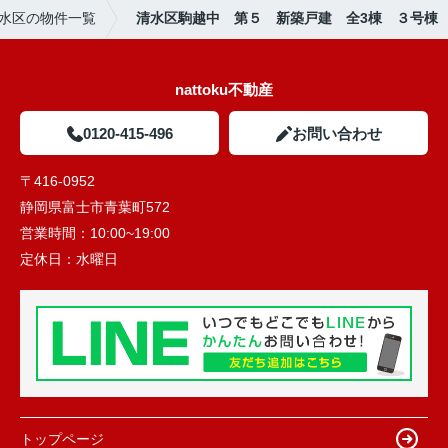
水区の物件一覧
清水区駒越中 第５ 新築戸建 全3棟 ３号棟
nattoku不動産
0120-415-496
お問い合わせ
〒416-0952
静岡県富士市青葉町572
営業時間：
10:00~19:00
定休日：
水曜日
トップページ