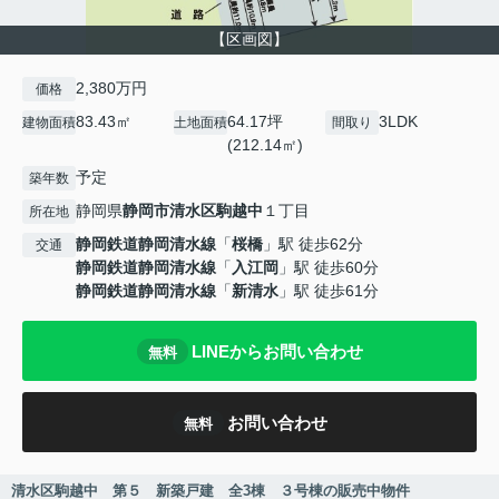
【区画図】
2,380万円
価格
83.43㎡
64.17坪
3LDK
建物面積
土地面積
間取り
(212.14㎡)
予定
築年数
静岡県
静岡市清水区
駒越中
１丁目
所在地
静岡鉄道静岡清水線
「
桜橋
」駅 徒歩62分
交通
静岡鉄道静岡清水線
「
入江岡
」駅 徒歩60分
静岡鉄道静岡清水線
「
新清水
」駅 徒歩61分
LINEからお問い合わせ
無料
お問い合わせ
無料
清水区駒越中 第５ 新築戸建 全3棟 ３号棟の販売中物件