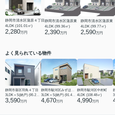
静岡市清水区蒲原４丁目
静岡市清水区蒲原東
静岡市清水区蒲原東
4LDK (101.01㎡)
4LDK (99.36㎡)
4LDK (99.77㎡)
2,280
2,390
2,590
万円
万円
万円
よく見られている物件
静岡市葵区羽鳥４丁目
静岡市駿河区みずほ２丁目
静岡市駿河区中村町
3LDK＋S(納戸) (95.22㎡)
3LDK＋S(納戸) (91.49㎡)
4LDK (108.48㎡)
3
3,590
4,670
4,990
万円
万円
万円