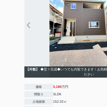
【外観】
◆堂々完成◆いつでも内覧できます！お気軽にn
ださい
3,180
万円
価格
3LDK
間取り
152.02㎡
土地面積