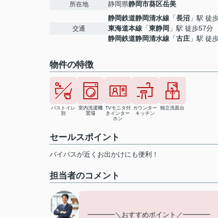
静岡県
静岡市葵区
岳美
所在地
静岡鉄道静岡清水線
「
長沼
」駅 徒歩
東海道本線
「
東静岡
」駅 徒歩57分
交通
静岡鉄道静岡清水線
「
古庄
」駅 徒歩
物件の特徴
バストイレ
室内洗濯機
TVモニタ付
カウンター
独立洗面台
別
置場
きインター
キッチン
ホン
セールスポイント
バイパスが近くお出かけにも便利！
担当者のコメント
━━━━＼おすすめポイント／━━━━