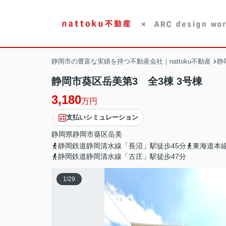
静岡市の豊富な実績を持つ不動産会社｜nattoku不動産
静
静岡市葵区岳美第3 全3棟 3号棟
3,180
万円
支払いシミュレーション
静岡県
静岡市葵区
岳美
静岡鉄道静岡清水線「長沼」駅徒歩45分
東海道本
静岡鉄道静岡清水線「古庄」駅徒歩47分
1
/
29