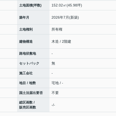
152.02㎡(45.98坪)
土地面積(坪数)
2026年7月(新築)
築年月
所有権
土地権利
木造 / 2階建
建物構造
-
路地状敷地
無
セットバック
-
施工会社
宅地 / -
地目 / 地勢
不要
国土法届出要否
総区画数 /
-/-
販売区画数