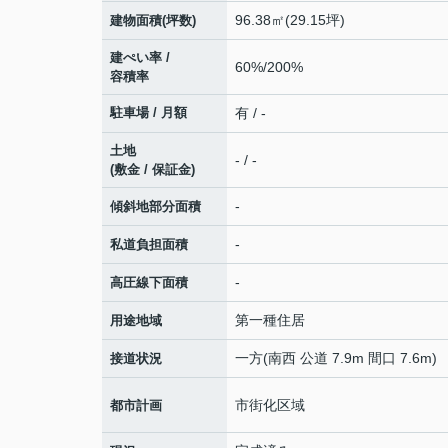
96.38㎡(29.15坪)
建物面積(坪数)
建ぺい率 /
60%/200%
容積率
駐車場 / 月額
有 / -
土地
- / -
(敷金 / 保証金)
-
傾斜地部分面積
-
私道負担面積
-
高圧線下面積
第一種住居
用途地域
一方(南西 公道 7.9m 間口 7.6m)
接道状況
市街化区域
都市計画