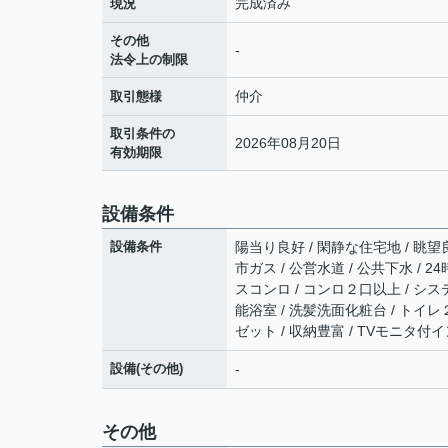
完成済み
現況
その他
-
法令上の制限
仲介
取引態様
取引条件の
2026年08月20日
有効期限
設備条件
設備条件
陽当り良好 / 閑静な住宅地 / 眺望
市ガス / 公営水道 / 公共下水 / 
スコンロ / コンロ２口以上 / シス
能浴室 / 洗髪洗面化粧台 / トイレ
ゼット / 収納豊富 / TVモニタ付
設備(その他)
-
その他