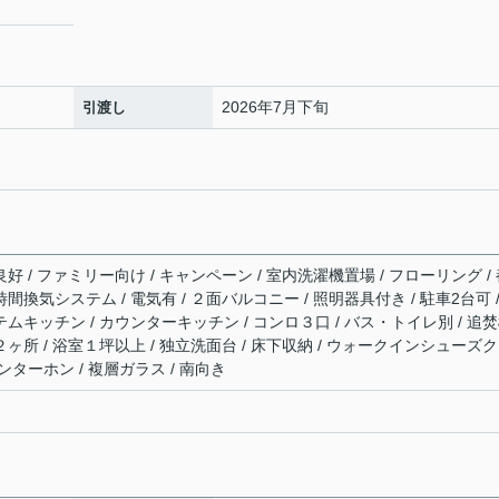
2026年7月下旬
引渡し
良好 / ファミリー向け / キャンペーン / 室内洗濯機置場 / フローリング /
24時間換気システム / 電気有 / ２面バルコニー / 照明器具付き / 駐車2台可 /
テムキッチン / カウンターキッチン / コンロ３口 / バス・トイレ別 / 追
２ヶ所 / 浴室１坪以上 / 独立洗面台 / 床下収納 / ウォークインシューズ
インターホン / 複層ガラス / 南向き