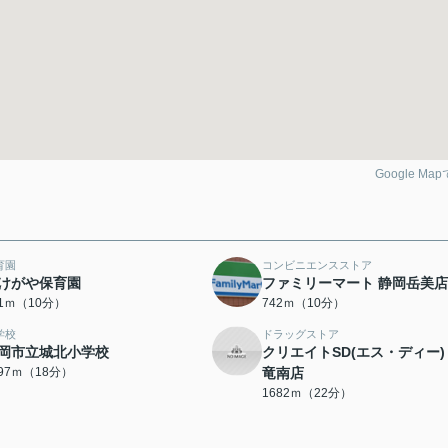
Google Ma
育園
コンビニエンスストア
けがや保育園
ファミリーマート 静岡岳美店
21ｍ（10分）
742ｍ（10分）
学校
ドラッグストア
岡市立城北小学校
クリエイトSD(エス・ディー)
397ｍ（18分）
竜南店
1682ｍ（22分）