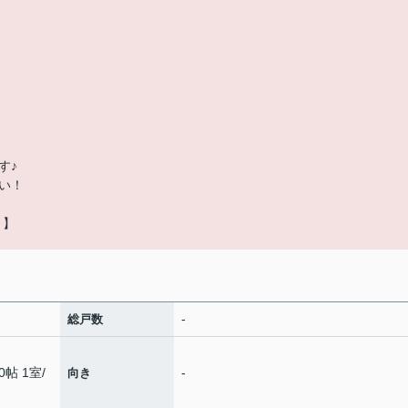
す♪
い！
９】
-
総戸数
0帖 1室
/
-
向き