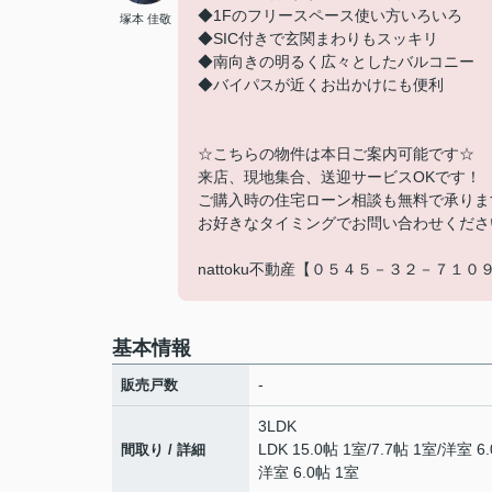
◆1Fのフリースペース使い方いろいろ
塚本 佳敬
◆SIC付きで玄関まわりもスッキリ
◆南向きの明るく広々としたバルコニー
◆バイパスが近くお出かけにも便利
☆こちらの物件は本日ご案内可能です☆
来店、現地集合、送迎サービスOKです！
ご購入時の住宅ローン相談も無料で承りま
お好きなタイミングでお問い合わせくださ
nattoku不動産【０５４５－３２－７１０
基本情報
-
販売戸数
3LDK
LDK 15.0帖 1室
/
7.7帖 1室
/
洋室 6.
間取り / 詳細
洋室 6.0帖 1室