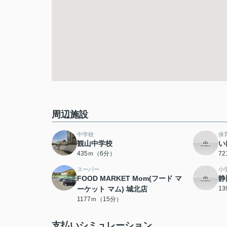
周辺施設
中学校
保
観山中学校
い
435ｍ（6分）
7
スーパー
小
FOOD MARKET Mom(フード マ
静
ーケット マム) 城北店
1
1177ｍ（15分）
支払いシミュレーション