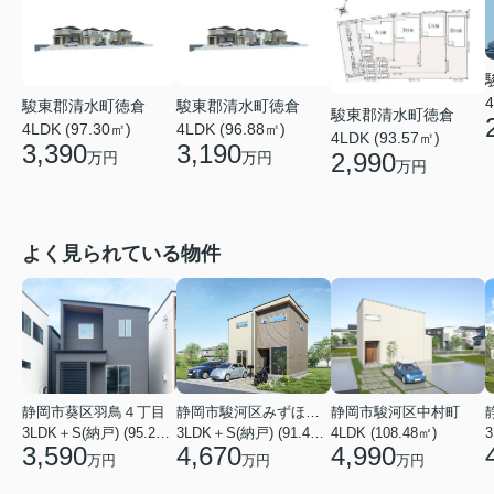
4
駿東郡清水町徳倉
駿東郡清水町徳倉
駿東郡清水町徳倉
4LDK (97.30㎡)
4LDK (96.88㎡)
4LDK (93.57㎡)
3,390
3,190
2,990
万円
万円
万円
よく見られている物件
静岡市葵区羽鳥４丁目
静岡市駿河区みずほ２丁目
静岡市駿河区中村町
3LDK＋S(納戸) (95.22㎡)
3LDK＋S(納戸) (91.49㎡)
4LDK (108.48㎡)
3
3,590
4,670
4,990
万円
万円
万円