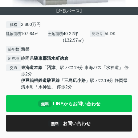
【外観パース】
2,880万円
価格
107.64㎡
40.22坪
5LDK
建物面積
土地面積
間取り
(132.97㎡)
新築
築年数
静岡県
駿東郡清水町
徳倉
所在地
東海道本線
「
沼津
」駅 バス19分 東海バス「水神道」 停
交通
歩2分
伊豆箱根鉄道駿豆線
「
三島広小路
」駅 バス19分 静岡県
清水町「水神道」 停歩2分
LINEからお問い合わせ
無料
お問い合わせ
無料