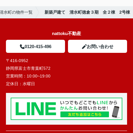
清水町の物件一覧
新築戸建て 清水町徳倉３期 全２棟 2号棟
nattoku不動産
0120-415-496
お問い合わせ
〒416-0952
静岡県富士市青葉町572
営業時間：
10:00~19:00
定休日：
水曜日