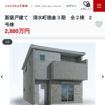
0
ログイン
お気に入り
新築戸建て 清水町徳倉３期 全２棟 2
号棟
2,880万円
1
/
2