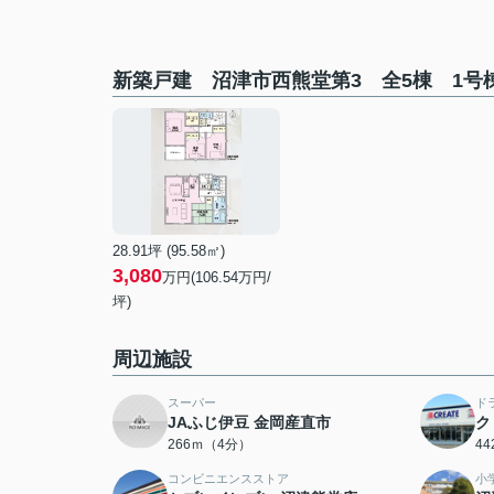
新築戸建 沼津市西熊堂第3 全5棟 1号
28.91坪 (95.58㎡)
3,080
万円(106.54万円/
坪)
周辺施設
スーパー
ド
JAふじ伊豆 金岡産直市
ク
266ｍ（4分）
4
コンビニエンスストア
小