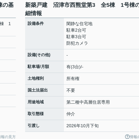
棟の基
新築戸建 沼津市西熊堂第3 全5棟 1号棟
細情報
棟 1
設備条件
閑静な住宅地
駐車2台可
駐車3台可
防犯カメラ
設備(その他)
-
駐車場/月額
有(3台)/-
土地権利
所有権
国土法届出
不要
用途地域
第二種中高層住居専用
取引態様
仲介
引渡し
2026年10月下旬
情報の見方
情報