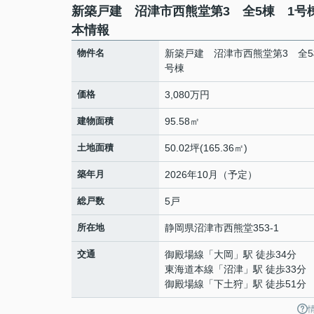
新築戸建 沼津市西熊堂第3 全5棟 1号
本情報
物件名
新築戸建 沼津市西熊堂第3 全5
号棟
価格
3,080万円
建物面積
95.58㎡
土地面積
50.02坪(165.36㎡)
築年月
2026年10月（予定）
総戸数
5戸
所在地
静岡県
沼津市
西熊堂
353-1
交通
御殿場線
「
大岡
」駅 徒歩34分
東海道本線
「
沼津
」駅 徒歩33分
御殿場線
「
下土狩
」駅 徒歩51分