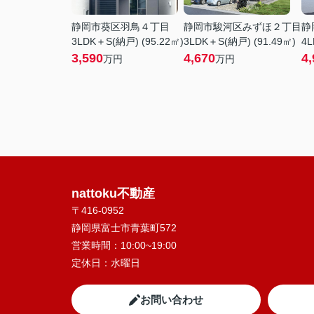
静岡市葵区羽鳥４丁目
静岡市駿河区みずほ２丁目
静
3LDK＋S(納戸) (95.22㎡)
3LDK＋S(納戸) (91.49㎡)
4L
3,590
4,670
4,
万円
万円
nattoku不動産
〒416-0952
静岡県富士市青葉町572
営業時間：
10:00~19:00
定休日：
水曜日
お問い合わせ