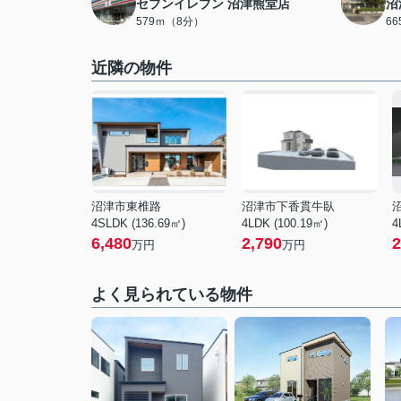
セブンイレブン 沼津熊堂店
沼
579ｍ（8分）
6
近隣の物件
沼津市東椎路
沼津市下香貫牛臥
4SLDK (136.69㎡)
4LDK (100.19㎡)
4
6,480
2,790
2
万円
万円
よく見られている物件