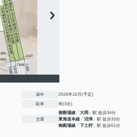
2026年10月(予定)
築年
有(3台)
駐車
御殿場線
「
大岡
」駅 徒歩34分
東海道本線
「
沼津
」駅 徒歩33分
交通
御殿場線
「
下土狩
」駅 徒歩51分