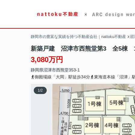
静岡市の豊富な実績を持つ不動産会社｜nattoku不動産
沼
新築戸建 沼津市西熊堂第3 全5棟 
3,080万円
静岡県
沼津市
西熊堂
353-1
御殿場線「大岡」駅徒歩34分
東海道本線「沼津」駅
1
/
2