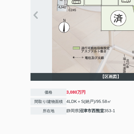
【区画図】
3,080万円
価格
4LDK＋S(納戸)/95.58㎡
間取り/建物面積
静岡県
沼津市
西熊堂
353-1
所在地