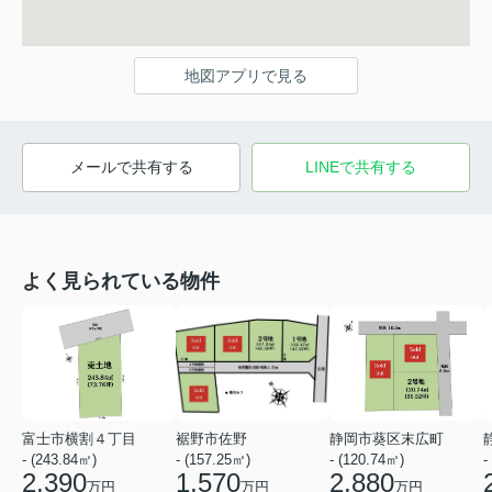
地図アプリで見る
メールで共有する
LINEで共有する
よく見られている物件
富士市横割４丁目
裾野市佐野
静岡市葵区末広町
- (243.84㎡)
- (157.25㎡)
- (120.74㎡)
-
2,390
1,570
2,880
万円
万円
万円