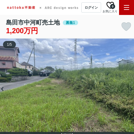
0
ログイン
お気に入り
島田市中河町売土地
募集1
1,200万円
1
/
5