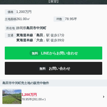
【展望】
1,200万円
価格
261.00㎡
78.95坪
土地面積
坪数
静岡県
島田市
中河町
所在地
東海道本線
「
島田
」駅 徒歩17分
交通
東海道本線
「
六合
」駅 徒歩39分
LINEからお問い合わせ
無料
お問い合わせ
無料
島田市中河町売土地の販売中物件
1,200万円
78.95坪(261.00㎡)