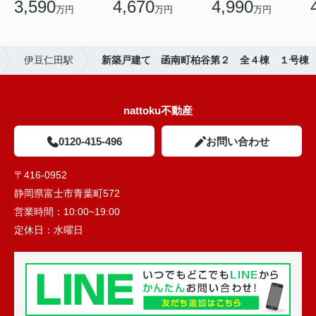
3,590
4,670
4,990
万円
万円
万円
伊豆仁田駅
新築戸建て 函南町柏谷第２ 全４棟 １号棟
nattoku不動産
0120-415-496
お問い合わせ
〒416-0952
静岡県富士市青葉町572
営業時間：
10:00~19:00
定休日：
水曜日