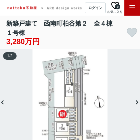
0
ログイン
お気に入り
新築戸建て 函南町柏谷第２ 全４棟
１号棟
3,280万円
1
/
2