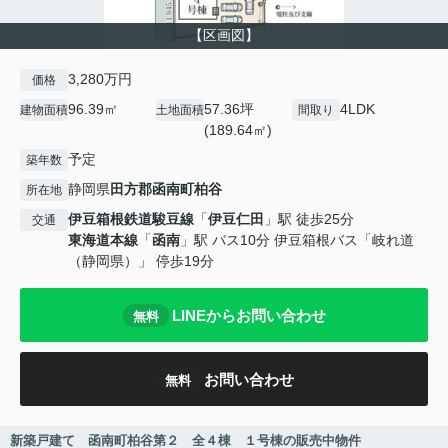
【区画図】
3,280万円
価格
96.39㎡
57.36坪
4LDK
建物面積
土地面積
間取り
(189.64㎡)
予定
築年数
静岡県
田方郡函南町
柏谷
所在地
伊豆箱根鉄道駿豆線
「
伊豆仁田
」駅 徒歩25分
交通
東海道本線
「
函南
」駅 バス10分 伊豆箱根バス「岐れ道
（静岡県）」 停歩19分
LINEからお問い合わせ
無料
お問い合わせ
無料
新築戸建て 函南町柏谷第２ 全４棟 １号棟の販売中物件