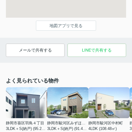
地図アプリで見る
メールで共有する
LINEで共有する
よく見られている物件
静岡市葵区羽鳥４丁目
静岡市駿河区みずほ２丁目
静岡市駿河区中村町
3LDK＋S(納戸) (95.22㎡)
3LDK＋S(納戸) (91.49㎡)
4LDK (108.48㎡)
3