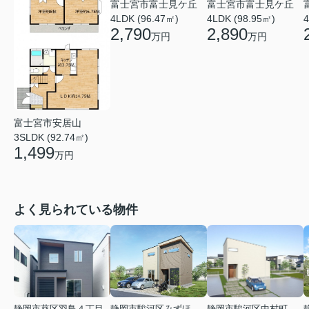
富士宮市富士見ケ丘
富士宮市富士見ケ丘
4LDK (96.47㎡)
4LDK (98.95㎡)
4
2,790
2,890
万円
万円
富士宮市安居山
3SLDK (92.74㎡)
1,499
万円
よく見られている物件
静岡市葵区羽鳥４丁目
静岡市駿河区みずほ２丁目
静岡市駿河区中村町