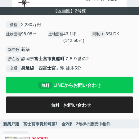
【区画図】2号棟
2,280万円
価格
98.08㎡
43.1坪
3SLDK
建物面積
土地面積
間取り
(142.50㎡)
新築
築年数
静岡県
富士宮市
貴船町
７８９番の2
所在地
身延線
「
西富士宮
」駅 徒歩5分
交通
LINEからお問い合わせ
無料
お問い合わせ
無料
新築戸建 富士宮市貴船町第1 全2棟 2号棟の販売中物件
2,280万円