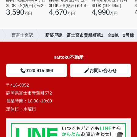
3LDK＋S(納戸) (95.22㎡)
3LDK＋S(納戸) (91.49㎡)
4LDK (108.48㎡)
3
3,590
4,670
4,990
万円
万円
万円
西富士宮駅
新築戸建 富士宮市貴船町第1 全2棟 2号棟
nattoku不動産
0120-415-496
お問い合わせ
〒416-0952
静岡県富士市青葉町572
営業時間：
10:00~19:00
定休日：
水曜日