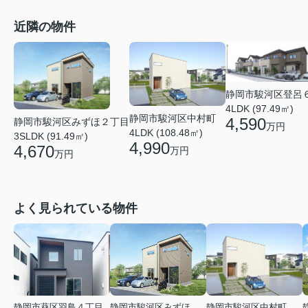
近隣の物件
静岡市駿河区登呂
4LDK (97.49㎡)
静岡市駿河区中村町
4,590
静岡市駿河区みずほ２丁目
万円
4LDK (108.48㎡)
3SLDK (91.49㎡)
4,990
4,670
万円
万円
よく見られている物件
静岡市葵区羽鳥４丁目
静岡市駿河区みずほ２丁目
静岡市駿河区中村町