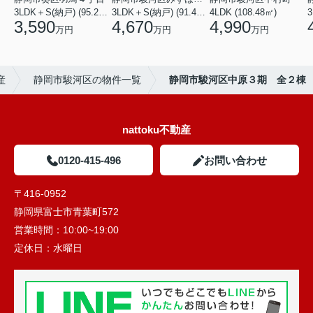
3LDK＋S(納戸) (95.22㎡)
3LDK＋S(納戸) (91.49㎡)
4LDK (108.48㎡)
3
3,590
4,670
4,990
万円
万円
万円
産
静岡市駿河区の物件一覧
静岡市駿河区中原３期 全２棟
nattoku不動産
0120-415-496
お問い合わせ
〒416-0952
静岡県富士市青葉町572
営業時間：
10:00~19:00
定休日：
水曜日