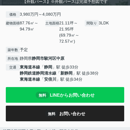
【外観パース】※外観パースは完成予想図です
3,980万円～4,080万円
価格
87.76㎡～
21.11坪～
3LDK
建物面積
土地面積
間取り
94.79㎡
21.95坪
(69.79㎡～
72.57㎡)
予定
築年数
静岡県
静岡市駿河区
中原
所在地
東海道本線
「
静岡
」駅 徒歩33分
交通
静岡鉄道静岡清水線
「
新静岡
」駅 徒歩38分
東海道本線
「
安倍川
」駅 徒歩34分
LINEからお問い合わせ
無料
お問い合わせ
無料