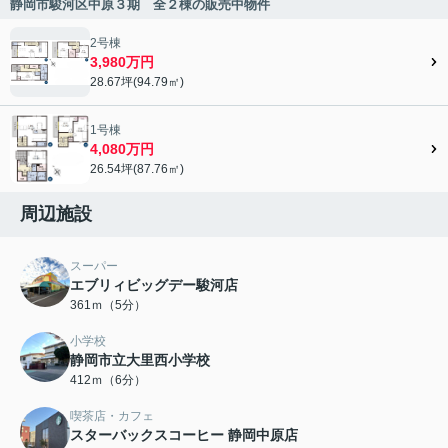
静岡市駿河区中原３期 全２棟の販売中物件
2号棟
3,980万円
28.67坪(94.79㎡)
1号棟
4,080万円
26.54坪(87.76㎡)
周辺施設
スーパー
エブリィビッグデー駿河店
361ｍ（5分）
小学校
静岡市立大里西小学校
412ｍ（6分）
喫茶店・カフェ
スターバックスコーヒー 静岡中原店