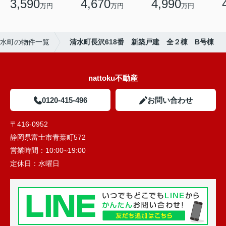
3,590
4,670
4,990
万円
万円
万円
水町の物件一覧
清水町長沢618番 新築戸建 全２棟 B号棟
nattoku不動産
0120-415-496
お問い合わせ
〒416-0952
静岡県富士市青葉町572
営業時間：
10:00~19:00
定休日：
水曜日