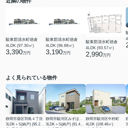
近隣の物件
4
駿東郡清水町徳倉
駿東郡清水町徳倉
駿東郡清水町徳倉
4LDK (97.30㎡)
4LDK (96.88㎡)
4LDK (93.57㎡)
3,390
3,190
2,990
万円
万円
万円
よく見られている物件
静岡市葵区羽鳥４丁目
静岡市駿河区みずほ２丁目
静岡市駿河区中村町
3LDK＋S(納戸) (95.22㎡)
3LDK＋S(納戸) (91.49㎡)
4LDK (108.48㎡)
3