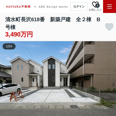
0
ログイン
お気に入り
清水町長沢618番 新築戸建 全２棟 B
号棟
3,490万円
1
/
24