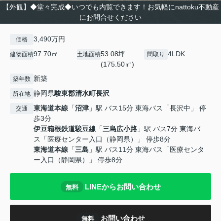
【外観】◆堂々完成◆いつでも内覧できます！お気軽にnattoku不動産
にお問合せください
3,490万円
価格
97.70㎡
53.08坪
4LDK
建物面積
土地面積
間取り
(175.50㎡)
新築
築年数
静岡県
駿東郡清水町
長沢
所在地
東海道本線
「
沼津
」駅 バス15分 東海バス「長沢中」 停
交通
歩3分
伊豆箱根鉄道駿豆線
「
三島広小路
」駅 バス7分 東海バ
ス「医療センター入口（静岡県）」 停歩8分
東海道本線
「
三島
」駅 バス11分 東海バス「医療センタ
ー入口（静岡県）」 停歩8分
LINEからお問い合わせ
無料
お問い合わせ
無料