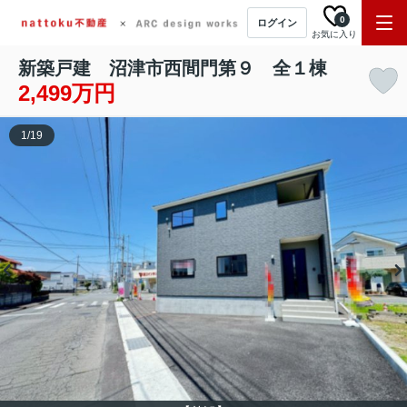
0
ログイン
お気に入り
新築戸建 沼津市西間門第９ 全１棟
2,499万円
1
/
19