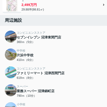
１
2,499万円
29.88坪(98.81㎡)
周辺施設
コンビニエンスストア
セブンイレブン 沼津東間門店
360ｍ（5分）
中学校
片浜中学校
410ｍ（6分）
コンビニエンスストア
ファミリーマート 沼津西間門店
619ｍ（8分）
スーパー
業務スーパー 沼津錦町店
790ｍ（10分）
小学校