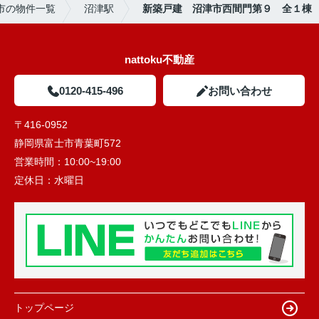
市の物件一覧
沼津駅
新築戸建 沼津市西間門第９ 全１棟
nattoku不動産
0120-415-496
お問い合わせ
〒416-0952
静岡県富士市青葉町572
営業時間：
10:00~19:00
定休日：
水曜日
トップページ