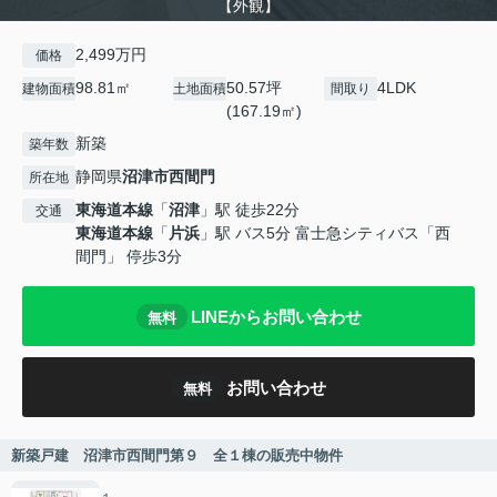
【外観】
2,499万円
価格
98.81㎡
50.57坪
4LDK
建物面積
土地面積
間取り
(167.19㎡)
新築
築年数
静岡県
沼津市
西間門
所在地
東海道本線
「
沼津
」駅 徒歩22分
交通
東海道本線
「
片浜
」駅 バス5分 富士急シティバス「西
間門」 停歩3分
LINEからお問い合わせ
無料
お問い合わせ
無料
新築戸建 沼津市西間門第９ 全１棟の販売中物件