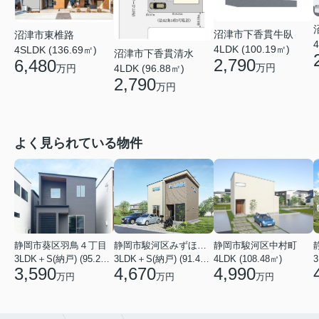
沼津市下香貫牛臥
沼津市東椎路
4
4LDK (100.19㎡)
4SLDK (136.69㎡)
沼津市下香貫清水
2,790
6,480
万円
4LDK (96.88㎡)
万円
2,790
万円
よく見られている物件
静岡市葵区羽鳥４丁目
静岡市駿河区みずほ２丁目
静岡市駿河区中村町
3LDK＋S(納戸) (95.22㎡)
3LDK＋S(納戸) (91.49㎡)
4LDK (108.48㎡)
3
3,590
4,670
4,990
万円
万円
万円