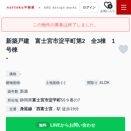
0
ログイン
お気に入り
この物件の募集は終了しました。
新築戸建 富士宮市淀平町第2 全3棟 1
号棟
-
-
価格
-
-(-)
4LDK
建物面積
土地面積
間取り
新築
築年数
静岡県
富士宮市
淀平町
55９番の7
所在地
身延線
「
西富士宮
」駅 徒歩19分
交通
LINEからお問い合わせ
無料