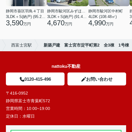
静岡市葵区羽鳥４丁目
静岡市駿河区みずほ２丁目
静岡市駿河区中村町
3LDK＋S(納戸) (95.22㎡)
3LDK＋S(納戸) (91.49㎡)
4LDK (108.48㎡)
3
3,590
4,670
4,990
万円
万円
万円
西富士宮駅
新築戸建 富士宮市淀平町第2 全3棟 1号棟
nattoku不動産
0120-415-496
お問い合わせ
〒416-0952
静岡県富士市青葉町572
営業時間：
10:00~19:00
定休日：
水曜日