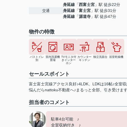
身延線
「
西富士宮
」駅 徒歩22分
身延線
「
富士宮
」駅 徒歩31分
交通
身延線
「
源道寺
」駅 徒歩47分
物件の特徴
バストイレ
室内洗濯機
TVモニタ付
カウンター
独立洗面台
浴室乾燥機
別
置場
きインター
キッチン
ホン
セールスポイント
富士富士宮線アクセス良好♪4LDK、LDKは16帖♪全室
悩んだらnattoku不動産へ♪まるっと全部、引き受けま
担当者のコメント
駐車4台可能 ♪
全室収納付き ♪