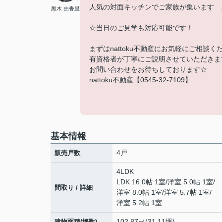
人気の対面キッチンでご家族が集います 
黒木 由香里
☆当日のご見学も対応可能です！
まずはnattoku不動産にお気軽にご相談く
有資格者が丁寧にご説明させていただきま
お問い合わせをお待ちしております☆
nattoku不動産【0545-32-7109】
基本情報
4戸
販売戸数
4LDK
LDK 16.0帖 1室
/
洋室 5.0帖 1室
/
間取り / 詳細
洋室 8.0帖 1室
/
洋室 5.7帖 1室
/
洋室 5.2帖 1室
102.87㎡(31.11坪)
建物面積(坪数)