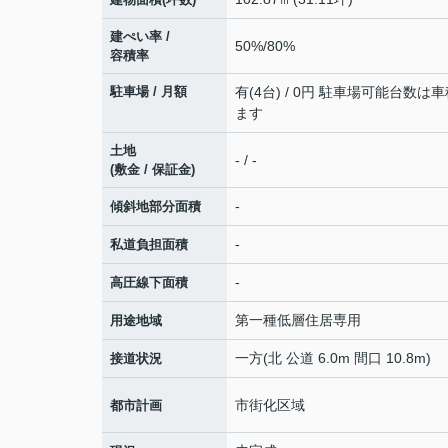
建ぺい率 /
50%/80%
容積率
駐車場 / 月額
有(4台) / 0円 駐車場可能台数は
ます
土地
- / -
(敷金 / 保証金)
-
傾斜地部分面積
-
私道負担面積
-
高圧線下面積
第一種低層住居専用
用途地域
一方(北 公道 6.0m 間口 10.8m)
接道状況
市街化区域
都市計画