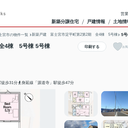
営業
新築分譲住宅
戸建情報
土地情
新築戸建 富士宮市淀平町第2第2期 全4棟 5号棟
5号
士宮市の物件一覧
4棟 5号棟 5号棟
印刷する
お気
徒歩31分
身延線「源道寺」駅徒歩47分