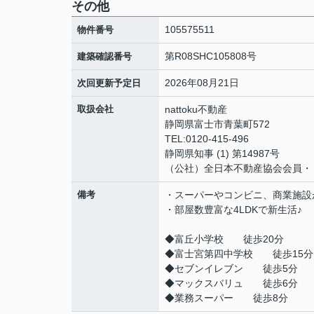
その他
105575511
物件番号
第R08SHC105808号
建築確認番号
2026年08月21日
次回更新予定日
取扱会社
nattoku不動産
静岡県富士市青葉町572
TEL:0120-415-496
静岡県知事 (1) 第14987号
（公社）全日本不動産協会会員・
備考
・スーパーやコンビニ、商業施設
・部屋数豊富な4LDKで新生活♪
◆富丘小学校 徒歩20分
◆富士宮第四中学校 徒歩15分
◆セブンイレブン 徒歩5分
◆マックスバリュ 徒歩6分
◆業務スーパー 徒歩8分