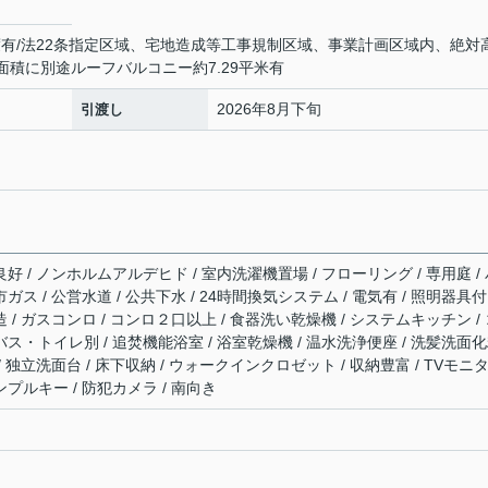
度有/法22条指定区域、宅地造成等工事規制区域、事業計画区域内、絶対
⾯積に別途ルーフバルコニー約7.29平⽶有
2026年8月下旬
引渡し
良好 / ノンホルムアルデヒド / 室内洗濯機置場 / フローリング / 専用庭 /
ガス / 公営水道 / 公共下水 / 24時間換気システム / 電気有 / 照明器具付
造 / ガスコンロ / コンロ２口以上 / 食器洗い乾燥機 / システムキッチン /
バス・トイレ別 / 追焚機能浴室 / 浴室乾燥機 / 温水洗浄便座 / 洗髪洗面
/ 独立洗面台 / 床下収納 / ウォークインクロゼット / 収納豊富 / TVモニ
ンプルキー / 防犯カメラ / 南向き