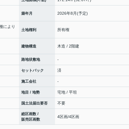
2026年8月(予定)
築年月
車種により
所有権
土地権利
木造 / 2階建
建物構造
-
路地状敷地
済
セットバック
-
施工会社
宅地 / 平坦
地目 / 地勢
不要
国土法届出要否
総区画数 /
4区画/4区画
販売区画数