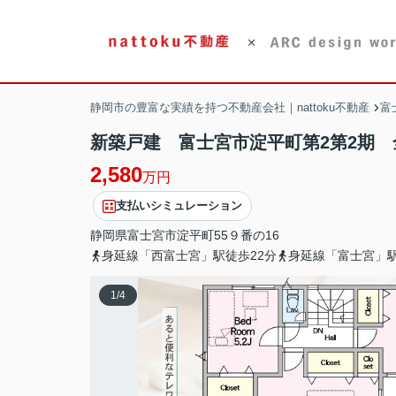
静岡市の豊富な実績を持つ不動産会社｜nattoku不動産
富
新築戸建 富士宮市淀平町第2第2期 全
2,580
万円
支払いシミュレーション
静岡県
富士宮市
淀平町
55９番の16
身延線「西富士宮」駅徒歩22分
身延線「富士宮」駅
1
/
4