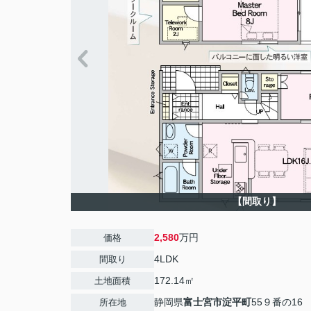
【間取り】
2,580
万円
価格
4LDK
間取り
172.14㎡
土地面積
静岡県
富士宮市
淀平町
55９番の16
所在地