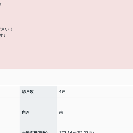
♪
ださい！
す♪
4戸
総戸数
南
向き
172.14㎡(52.07坪)
土地面積(坪数)