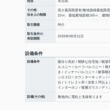
未完成
現況
その他
高さ最高限度有/敷地面積最低限
法令上の制限
10ｍ、最低敷地面積165㎡、建物
仲介
取引態様
取引条件の
2026年08月21日
有効期限
設備条件
設備条件
陽当り良好 / 閑静な住宅地 / 眺望
ルコニー / ルーフバルコニー / 都市
き / インナーバルコニー / 耐震構
ンロ３口 / カウンターキッチン / 
台 / トイレ２ヶ所 / 浴室１坪以上 
インターホン / 複層ガラス / ディ
設備(その他)
敷地内に電柱と支線有ります