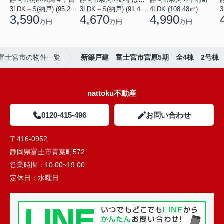
3LDK＋S(納戸) (95.22㎡)
3LDK＋S(納戸) (91.49㎡)
4LDK (108.48㎡)
3
3,590
4,670
4,990
万円
万円
万円
富士宮市の物件一覧
新築戸建 富士宮市宮原5期 全4棟 2号棟
nattoku不動産
0120-415-496
お問い合わせ
〒416-0952
静岡県富士市青葉町572
営業時間：
10:00~19:00
定休日：
水曜日