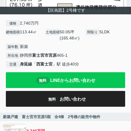
【区画図】2号棟です
2,740万円
価格
113.44㎡
50.05坪
5LDK
建物面積
土地面積
間取り
(165.48㎡)
新築
築年数
静岡県
富士宮市
宮原
465-1
所在地
身延線
「
西富士宮
」駅 徒歩40分
交通
LINEからお問い合わせ
無料
お問い合わせ
無料
新築戸建 富士宮市宮原5期 全4棟 2号棟の販売中物件
2,740万円