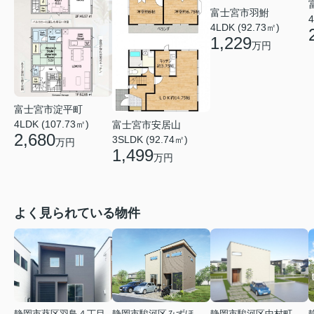
富士宮市羽鮒
4
4LDK (92.73㎡)
1,229
万円
富士宮市淀平町
4LDK (107.73㎡)
富士宮市安居山
2,680
3SLDK (92.74㎡)
万円
1,499
万円
よく見られている物件
静岡市葵区羽鳥４丁目
静岡市駿河区みずほ２丁目
静岡市駿河区中村町