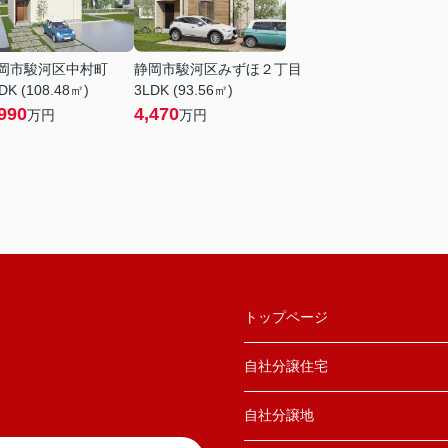
岡市駿河区中村町
静岡市駿河区みずほ２丁目
DK (108.48㎡)
3LDK (93.56㎡)
990
4,470
万円
万円
トップページ
自社分譲住宅
自社分譲地