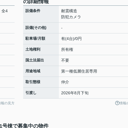
の詳細情報
 全4
設備条件
耐震構造
防犯カメラ
設備(その他)
-
駐車場/月額
有(4台)/0円
土地権利
所有権
国土法届出
不要
用途地域
第一種低層住居専用
取引態様
仲介
引渡し
2026年8月下旬
情報の見方
情報
1号棟で募集中の物件