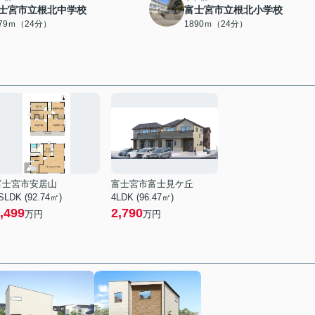
士宮市立根北中学校
富士宮市立根北小学校
879ｍ（24分）
1890ｍ（24分）
富士宮市安居山
富士宮市富士見ケ丘
SLDK (92.74㎡)
4LDK (96.47㎡)
,499
2,790
万円
万円