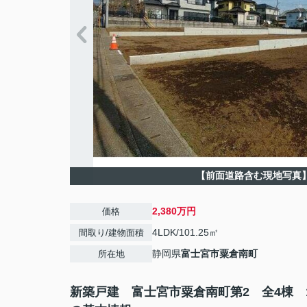
【前面道路含む現地写真
2,380万円
価格
4LDK/101.25㎡
間取り/建物面積
静岡県
富士宮市
粟倉南町
所在地
新築戸建 富士宮市粟倉南町第2 全4棟 