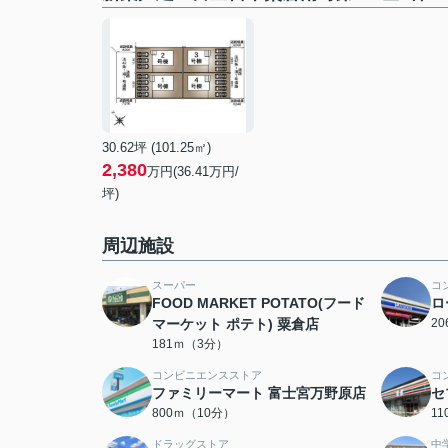
30.62坪 (101.25㎡)
2,380
万円(36.41万円/
坪)
周辺施設
スーパー
コ
FOOD MARKET POTATO(フード
ロ
マーケット ポテト) 粟倉店
2
181ｍ（3分）
コンビニエンスストア
コ
ファミリーマート 富士宮万野原店
セ
800ｍ（10分）
1
ドラッグストア
中