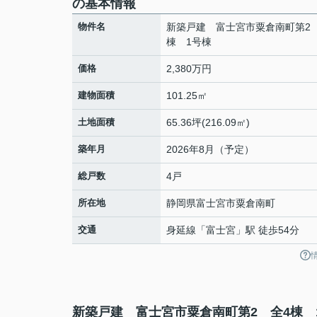
の基本情報
物件名
新築戸建 富士宮市粟倉南町第2
棟 1号棟
価格
2,380万円
建物面積
101.25㎡
土地面積
65.36坪(216.09㎡)
築年月
2026年8月（予定）
総戸数
4戸
所在地
静岡県
富士宮市
粟倉南町
交通
身延線
「
富士宮
」駅 徒歩54分
新築戸建 富士宮市粟倉南町第2 全4棟 