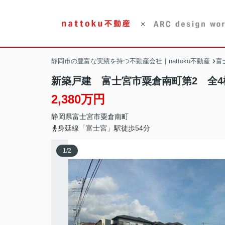
静岡市の豊富な実績を持つ不動産会社｜nattoku不動産
富
新築戸建 富士宮市粟倉南町第2 全4
2,380万円
静岡県
富士宮市
粟倉南町
身延線「富士宮」駅徒歩54分
1
/
2