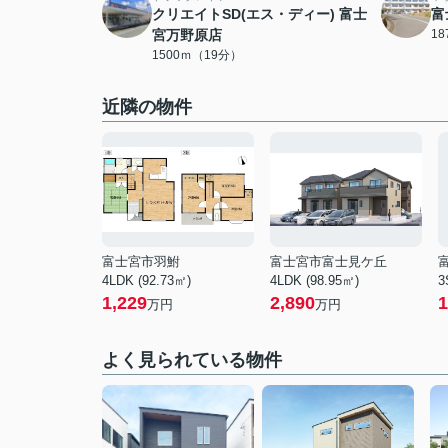
クリエイトSD(エス・ディー) 富士
富
宮万野原店
1
1500ｍ（19分）
近隣の物件
富士宮市羽鮒
富士宮市富士見ケ丘
4LDK (92.73㎡)
4LDK (98.95㎡)
3
1,229
2,890
1
万円
万円
よく見られている物件