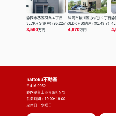
静岡市葵区羽鳥４丁目
静岡市駿河区みずほ２丁目
静
3LDK＋S(納戸) (95.22㎡)
3LDK＋S(納戸) (91.49㎡)
4L
3,590
4,670
4,
万円
万円
nattoku不動産
〒416-0952
静岡県富士市青葉町572
営業時間：
10:00~19:00
定休日：
水曜日