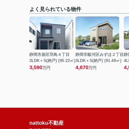
よく見られている物件
静岡市葵区羽鳥４丁目
静岡市駿河区みずほ２丁目
静
3LDK＋S(納戸) (95.22㎡)
3LDK＋S(納戸) (91.49㎡)
4L
3,590
4,670
4,
万円
万円
nattoku不動産