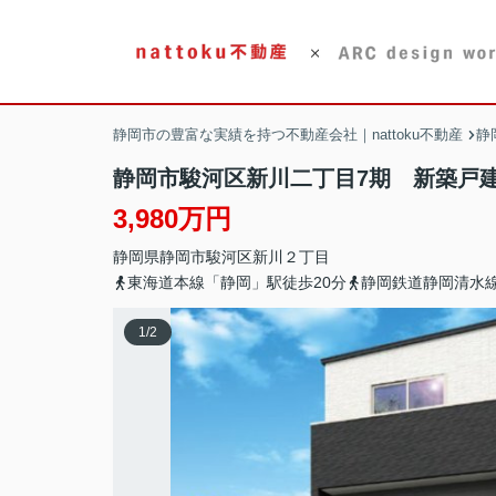
静岡市の豊富な実績を持つ不動産会社｜nattoku不動産
静
静岡市駿河区新川二丁目7期 新築戸建
3,980万円
静岡県
静岡市駿河区
新川
２丁目
東海道本線「静岡」駅徒歩20分
静岡鉄道静岡清水線
1
/
2