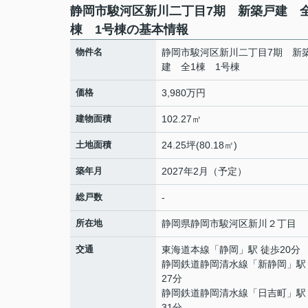
静岡市駿河区新川二丁目7期 新築戸建 全
棟 1号棟の基本情報
物件名
静岡市駿河区新川二丁目7期 新
建 全1棟 1号棟
価格
3,980万円
建物面積
102.27㎡
土地面積
24.25坪(80.18㎡)
築年月
2027年2月（予定）
総戸数
-
所在地
静岡県
静岡市駿河区
新川
２丁目
交通
東海道本線
「
静岡
」駅 徒歩20分
静岡鉄道静岡清水線
「
新静岡
」駅
27分
静岡鉄道静岡清水線
「
日吉町
」駅
31分