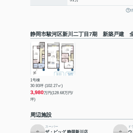
静岡市駿河区新川二丁目7期 新築戸建 全
1号棟
30.93坪 (102.27㎡)
3,980
万円(128.68万円/
坪)
周辺施設
スーパー
ド
ザ・ビッグ 静岡新川店
ウ