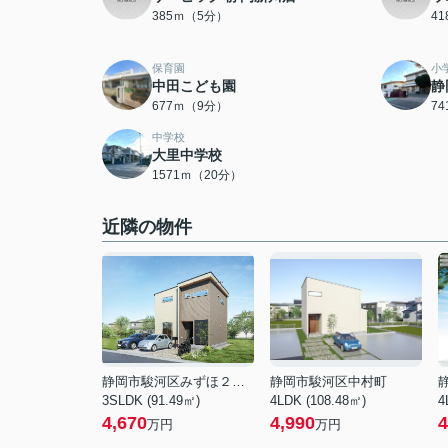
385ｍ（5分）
4
保育園
小
中田こども園
静
677ｍ（9分）
7
中学校
大里中学校
1571ｍ（20分）
近隣の物件
静岡市駿河区みずほ２丁目
静岡市駿河区中村町
3SLDK (91.49㎡)
4LDK (108.48㎡)
4
4,670
4,990
4
万円
万円