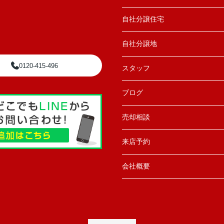
自社分譲住宅
自社分譲地
0120-415-496
スタッフ
ブログ
売却相談
来店予約
会社概要