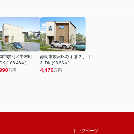
岡市駿河区中村町
静岡市駿河区みずほ２丁目
DK (108.48㎡)
3LDK (93.56㎡)
990
4,470
万円
万円
トップページ