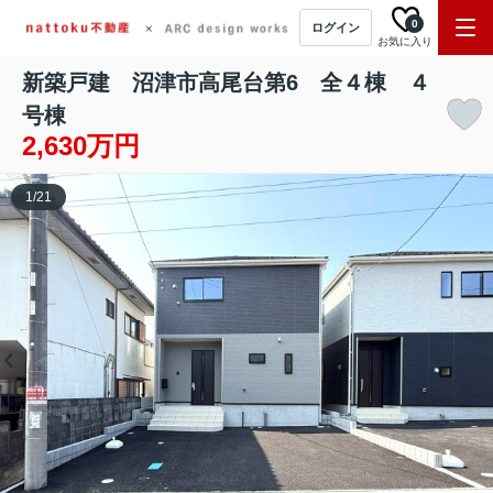
0
ログイン
お気に入り
新築戸建 沼津市高尾台第6 全４棟 ４
号棟
2,630万円
1
/
21