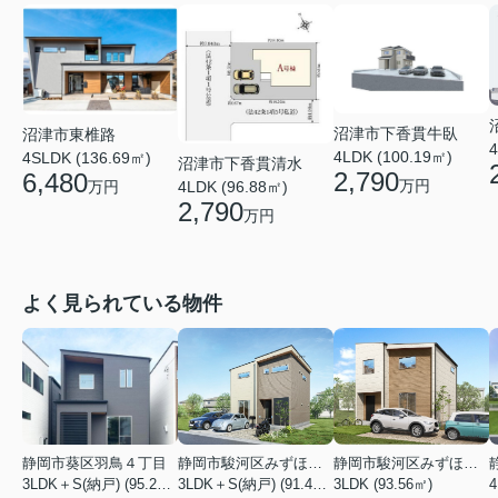
沼津市下香貫牛臥
沼津市東椎路
4
4LDK (100.19㎡)
4SLDK (136.69㎡)
沼津市下香貫清水
2,790
6,480
万円
4LDK (96.88㎡)
万円
2,790
万円
よく見られている物件
静岡市葵区羽鳥４丁目
静岡市駿河区みずほ２丁目
静岡市駿河区みずほ２丁目
3LDK＋S(納戸) (95.22㎡)
3LDK＋S(納戸) (91.49㎡)
3LDK (93.56㎡)
4