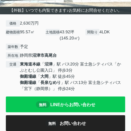
【外観】いつでも内覧できます♪お気軽にお問合せください。
2,630万円
価格
95.57㎡
43.92坪
4LDK
建物面積
土地面積
間取り
(145.20㎡)
予定
築年数
静岡県
沼津市
高尾台
所在地
東海道本線
「
沼津
」駅 バス20分 富士急シティバス「か
交通
ぶとむし公園入口」 停歩3分
御殿場線
「
大岡
」駅 徒歩45分
御殿場線
「
長泉なめり
」駅 バス13分 富士急シティバス
「宮下（静岡県）」 停歩24分
LINEからお問い合わせ
無料
お問い合わせ
無料