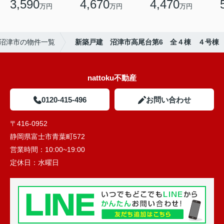
3,590
4,670
4,470
万円
万円
万円
沼津市の物件一覧
新築戸建 沼津市高尾台第6 全４棟 ４号棟
nattoku不動産
0120-415-496
お問い合わせ
〒416-0952
静岡県富士市青葉町572
営業時間：
10:00~19:00
定休日：
水曜日