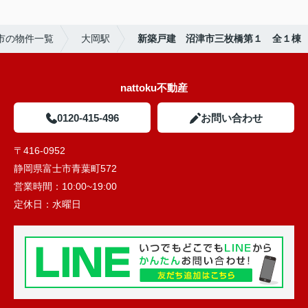
市の物件一覧
大岡駅
新築戸建 沼津市三枚橋第１ 全１棟
nattoku不動産
0120-415-496
お問い合わせ
〒416-0952
静岡県富士市青葉町572
営業時間：
10:00~19:00
定休日：
水曜日