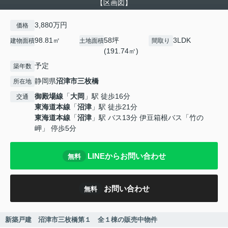
【区画図】
3,880万円
価格
98.81㎡
58坪
3LDK
建物面積
土地面積
間取り
(191.74㎡)
予定
築年数
静岡県
沼津市
三枚橋
所在地
御殿場線
「
大岡
」駅 徒歩16分
交通
東海道本線
「
沼津
」駅 徒歩21分
東海道本線
「
沼津
」駅 バス13分 伊豆箱根バス「竹の
岬」 停歩5分
LINEからお問い合わせ
無料
お問い合わせ
無料
新築戸建 沼津市三枚橋第１ 全１棟の販売中物件