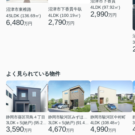
沼津市下香貫
4LDK (97.92㎡)
沼津市下香貫牛臥
沼津市東椎路
2,990
万円
4LDK (100.19㎡)
4SLDK (136.69㎡)
2,790
6,480
万円
万円
3
よく見られている物件
静岡市葵区羽鳥４丁目
静岡市駿河区みずほ２丁目
静岡市駿河区中村町
3LDK＋S(納戸) (95.22㎡)
3LDK＋S(納戸) (91.49㎡)
4LDK (108.48㎡)
3
3,590
4,670
4,990
万円
万円
万円