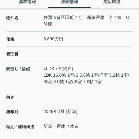
基本情報
詳細情報
周辺環境
静岡市葵区田町７期 新築戸建 全７棟 C
物件名
号棟
3,890万円
価格
-
管理費
4LDK＋S(納戸)
間取り / 詳細
LDK 16.0帖 1室
/
S 5.5帖 1室
/
洋室 5.2帖 1室
/
洋室 6.0帖 1室
/
洋室 7.0帖 1室
-
向き
2026年2月 (新築)
築年月
新築一戸建 / 木造
種別 / 建物構造