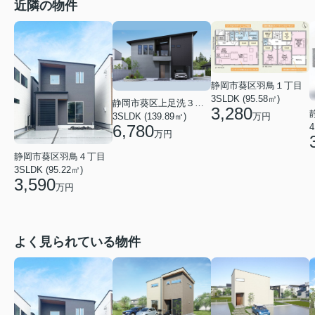
近隣の物件
静岡市葵区羽鳥１丁目
3SLDK (95.58㎡)
静岡市葵区上足洗３丁目
3,280
万円
3SLDK (139.89㎡)
6,780
4
万円
静岡市葵区羽鳥４丁目
3SLDK (95.22㎡)
3,590
万円
よく見られている物件