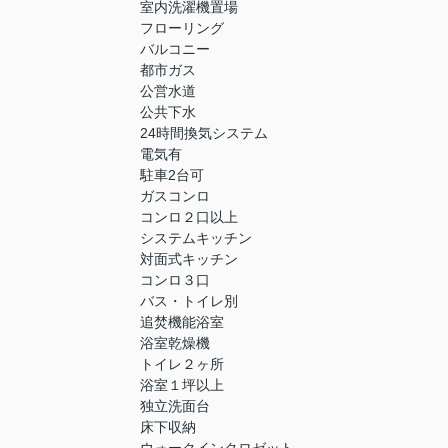
室内洗濯機置場
フローリング
バルコニー
都市ガス
公営水道
公共下水
24時間換気システム
電気有
駐車2台可
ガスコンロ
コンロ２口以上
システムキッチン
対面式キッチン
コンロ３口
バス・トイレ別
追焚機能浴室
浴室乾燥機
トイレ２ヶ所
浴室１坪以上
独立洗面台
床下収納