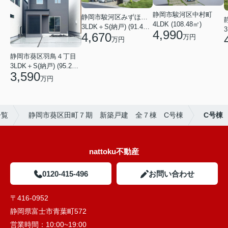
静岡市駿河区中村町
静岡市駿河区みずほ２丁目
4LDK (108.48㎡)
3LDK＋S(納戸) (91.49㎡)
3
4,990
4,670
万円
万円
静岡市葵区羽鳥４丁目
3LDK＋S(納戸) (95.22㎡)
3,590
万円
一覧
静岡市葵区田町７期 新築戸建 全７棟 C号棟
C号棟
nattoku不動産
0120-415-496
お問い合わせ
〒416-0952
静岡県富士市青葉町572
営業時間：
10:00~19:00