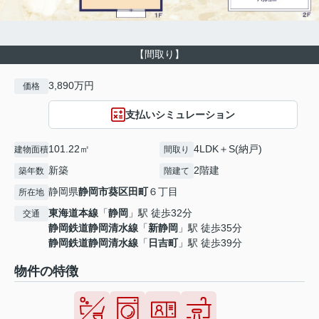
【間取り】
3,890万円
価格
支払いシミュレーション
101.22㎡
4LDK＋S(納戸)
建物面積
間取り
新築
2階建
築年数
階建て
静岡県
静岡市葵区
田町
６丁目
所在地
東海道本線
「
静岡
」駅 徒歩32分
交通
静岡鉄道静岡清水線
「
新静岡
」駅 徒歩35分
静岡鉄道静岡清水線
「
日吉町
」駅 徒歩39分
物件の特徴