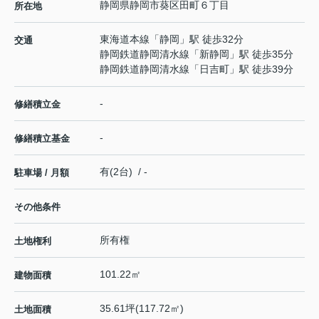
静岡県
静岡市葵区
田町
６丁目
所在地
東海道本線
「
静岡
」駅 徒歩32分
交通
静岡鉄道静岡清水線
「
新静岡
」駅 徒歩35分
静岡鉄道静岡清水線
「
日吉町
」駅 徒歩39分
-
修繕積立金
-
修繕積立基金
有(2台) / -
駐車場 / 月額
その他条件
所有権
土地権利
101.22㎡
建物面積
35.61坪(117.72㎡)
土地面積