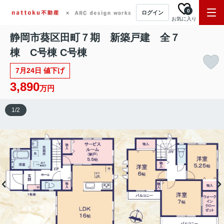
0
ログイン
お気に入り
静岡市葵区田町７期 新築戸建 全７
棟 C号棟 C号棟
7月24日 値下げ
3,890
万円
1
/
2