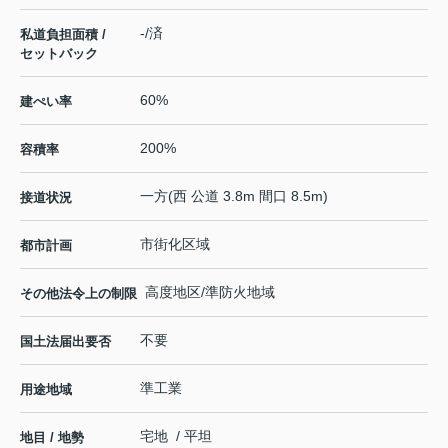
-/済
私道負担面積 /
セットバック
60%
建ぺい率
200%
容積率
一方(西 公道 3.8m 間口 8.5m)
接道状況
市街化区域
都市計画
高度地区/準防火地域
その他法令上の制限
不要
国土法届出要否
準工業
用途地域
宅地 / 平坦
地目 / 地勢