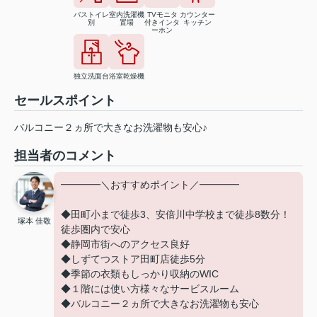
バストイレ
室内洗濯機
TVモニタ
カウンター
別
置場
付きインタ
キッチン
ーホン
独立洗面台
浴室乾燥機
セールスポイント
バルコニー２ヵ所で大きなお洗濯物も安心♪
担当者のコメント
━━━━＼おすすめポイント／━━━━
◆田町小まで徒歩3、安倍川中学校まで徒歩8数分！
塚本 佳敬
徒歩圏内で安心
◆静岡市街へのアクセス良好
◆しずてつストア田町店徒歩5分
◆季節の衣類もしっかり収納のWIC
◆１階には使い方様々なサービスルーム
◆バルコニー２ヵ所で大きなお洗濯物も安心