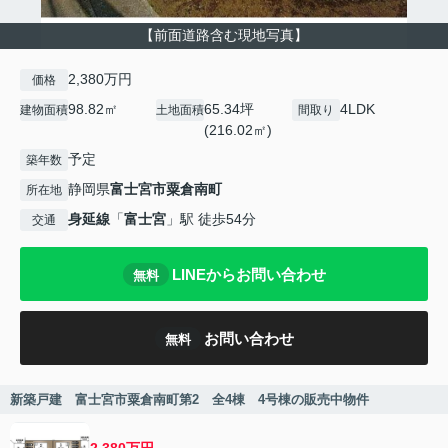
【前面道路含む現地写真】
2,380万円
価格
98.82㎡
65.34坪
4LDK
建物面積
土地面積
間取り
(216.02㎡)
予定
築年数
静岡県
富士宮市
粟倉南町
所在地
身延線
「
富士宮
」駅 徒歩54分
交通
LINEからお問い合わせ
無料
お問い合わせ
無料
新築戸建 富士宮市粟倉南町第2 全4棟 4号棟の販売中物件
2,380万円