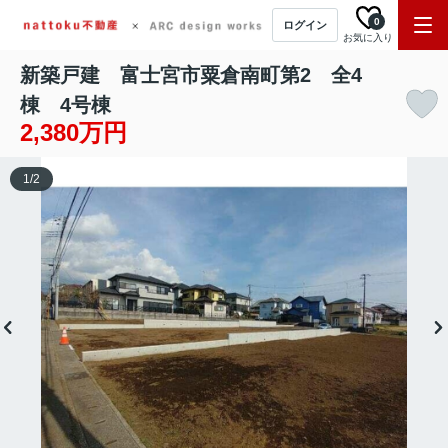
0
ログイン
お気に入り
新築戸建 富士宮市粟倉南町第2 全4
棟 4号棟
2,380万円
1
/
2