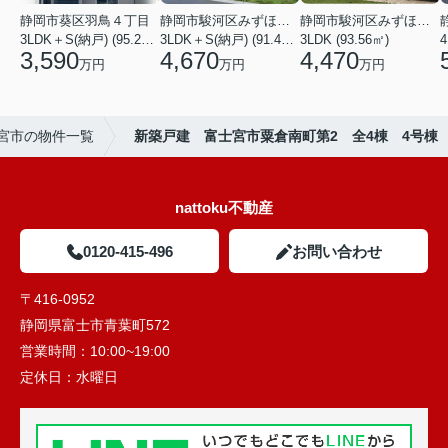
静岡市葵区羽鳥４丁目
静岡市駿河区みずほ２丁目
静岡市駿河区みずほ２丁目
3LDK＋S(納戸) (95.22㎡)
3LDK＋S(納戸) (91.49㎡)
3LDK (93.56㎡)
4
3,590
4,670
4,470
万円
万円
万円
宮市の物件一覧
新築戸建 富士宮市粟倉南町第2 全4棟 4号棟
nattoku不動産
0120-415-496
お問い合わせ
〒416-0952
静岡県富士市青葉町572
営業時間：
10:00~19:00
定休日：
水曜日