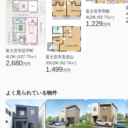
富士宮市羽鮒
4
4LDK (92.73㎡)
1,229
万円
富士宮市淀平町
4LDK (107.73㎡)
富士宮市安居山
2,680
3SLDK (92.74㎡)
万円
1,499
万円
よく見られている物件