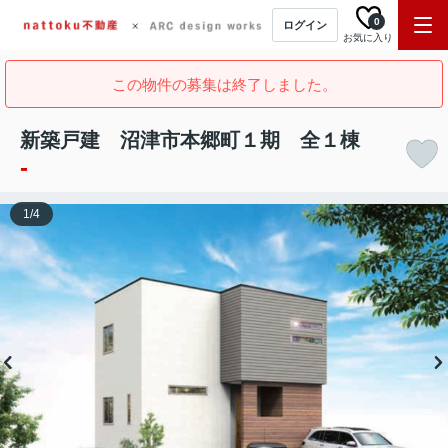
0
ログイン
お気に入り
この物件の募集は終了しました。
新築戸建 沼津市本郷町１期 全１棟
-
1
/
4