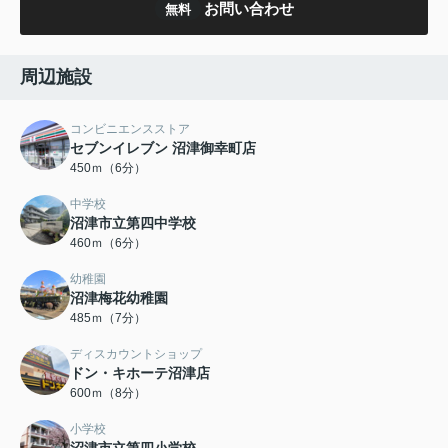
お問い合わせ
無料
周辺施設
コンビニエンスストア
セブンイレブン 沼津御幸町店
450ｍ（6分）
中学校
沼津市立第四中学校
460ｍ（6分）
幼稚園
沼津梅花幼稚園
485ｍ（7分）
ディスカウントショップ
ドン・キホーテ沼津店
600ｍ（8分）
小学校