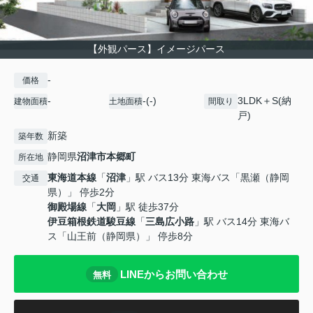
【外観パース】イメージパース
-
価格
-
-(-)
3LDK＋S(納
建物面積
土地面積
間取り
戸)
新築
築年数
静岡県
沼津市
本郷町
所在地
東海道本線
「
沼津
」駅 バス13分 東海バス「黒瀬（静岡
交通
県）」 停歩2分
御殿場線
「
大岡
」駅 徒歩37分
伊豆箱根鉄道駿豆線
「
三島広小路
」駅 バス14分 東海バ
ス「山王前（静岡県）」 停歩8分
LINEからお問い合わせ
無料