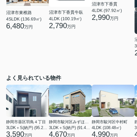
沼津市下香貫
4LDK (97.92㎡)
沼津市下香貫牛臥
沼津市東椎路
2,990
万円
4LDK (100.19㎡)
4SLDK (136.69㎡)
2,790
6,480
万円
万円
3
よく見られている物件
静岡市葵区羽鳥４丁目
静岡市駿河区みずほ２丁目
静岡市駿河区中村町
3LDK＋S(納戸) (95.22㎡)
3LDK＋S(納戸) (91.49㎡)
4LDK (108.48㎡)
3
3,590
4,670
4,990
万円
万円
万円