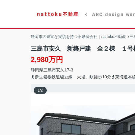
静岡市の豊富な実績を持つ不動産会社｜nattoku不動産
三
三島市安久 新築戸建 全２棟 １号
2,980万円
静岡県
三島市
安久
17-3
伊豆箱根鉄道駿豆線「大場」駅徒歩10分
東海道本
1
/
2