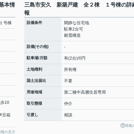
基本情
三島市安久 新築戸建 全２棟 １号棟の詳
報
１号棟
設備条件
閑静な住宅地
駐車2台可
耐震構造
設備(その他)
-
駐車場/月額
有(2台)/0円
土地権利
所有権
国土法届出
不要
用途地域
第二種中高層住居専用
歩10
取引態様
仲介
 伊豆箱
引渡し
相談
情報
情報の見方