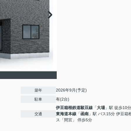
2026年9月(予定)
築年
有(2台)
駐車
伊豆箱根鉄道駿豆線
「
大場
」駅 徒歩10
東海道本線
「
函南
」駅 バス15分 伊豆箱
交通
ス「間宮」 停歩5分