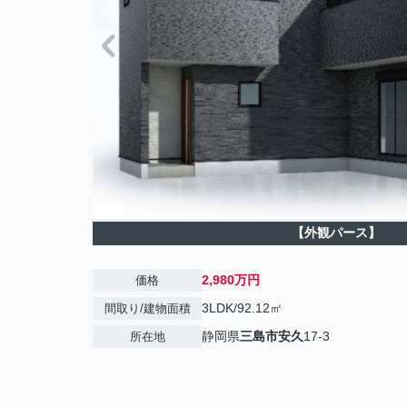
【外観パース】
2,980万円
価格
3LDK/92.12㎡
間取り/建物面積
静岡県
三島市
安久
17-3
所在地