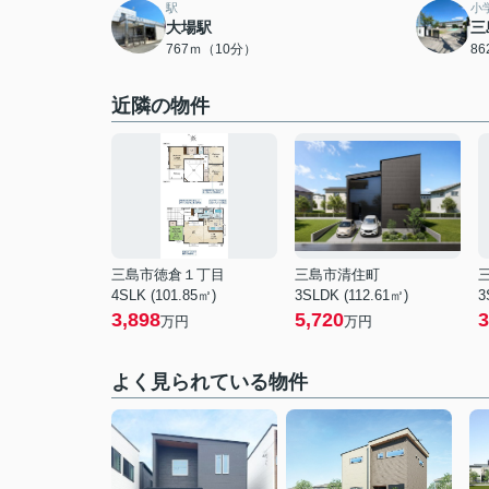
駅
小
大場駅
三
767ｍ（10分）
8
近隣の物件
三島市徳倉１丁目
三島市清住町
4SLK (101.85㎡)
3SLDK (112.61㎡)
3
3,898
5,720
3
万円
万円
よく見られている物件