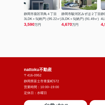
静岡市葵区羽鳥４丁目
静岡市駿河区みずほ２丁目
静
3LDK＋S(納戸) (95.22㎡)
3LDK＋S(納戸) (91.49㎡)
4L
3,590
4,670
4,
万円
万円
nattoku不動産
〒416-0952
静岡県富士市青葉町572
営業時間：
10:00~19:00
定休日：
水曜日