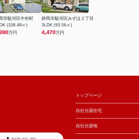
岡市駿河区中村町
静岡市駿河区みずほ２丁目
DK (108.48㎡)
3LDK (93.56㎡)
990
4,470
万円
万円
トップページ
自社分譲住宅
自社分譲地