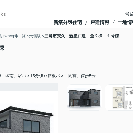
営業
新築分譲住宅
戸建情報
土地情
三島市安久 新築戸建 全２棟 １号棟
島市の物件一覧
大場駅
棟
線「函南」駅バス15分伊豆箱根バス「間宮」停歩5分