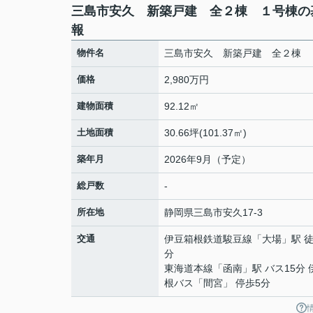
三島市安久 新築戸建 全２棟 １号棟の
報
物件名
三島市安久 新築戸建 全２棟 
価格
2,980万円
建物面積
92.12㎡
土地面積
30.66坪(101.37㎡)
築年月
2026年9月（予定）
総戸数
-
所在地
静岡県
三島市
安久
17-3
交通
伊豆箱根鉄道駿豆線
「
大場
」駅 徒
分
東海道本線
「
函南
」駅 バス15分
根バス「間宮」 停歩5分