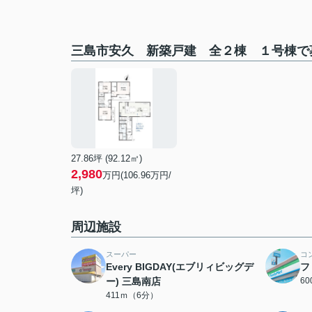
三島市安久 新築戸建 全２棟 １号棟で
27.86坪 (92.12㎡)
2,980
万円(106.96万円/
坪)
周辺施設
スーパー
コ
Every BIGDAY(エブリィビッグデ
フ
ー) 三島南店
6
411ｍ（6分）