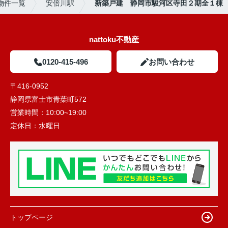
物件一覧
安倍川駅
新築戸建 静岡市駿河区寺田２期全１棟
nattoku不動産
0120-415-496
お問い合わせ
〒416-0952
静岡県富士市青葉町572
営業時間：
10:00~19:00
定休日：
水曜日
トップページ