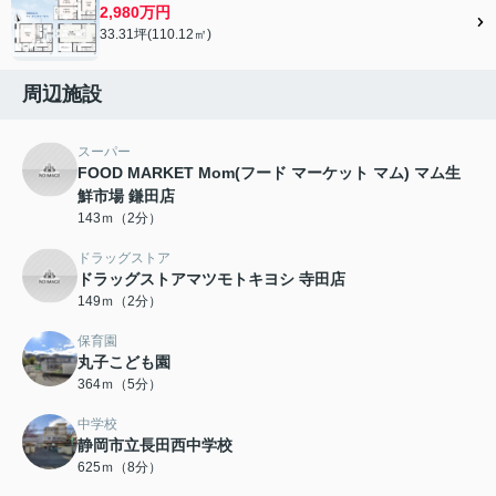
2,980万円
33.31坪(110.12㎡)
周辺施設
スーパー
FOOD MARKET Mom(フード マーケット マム) マム生
鮮市場 鎌田店
143ｍ（2分）
ドラッグストア
ドラッグストアマツモトキヨシ 寺田店
149ｍ（2分）
保育園
丸子こども園
364ｍ（5分）
中学校
静岡市立長田西中学校
625ｍ（8分）