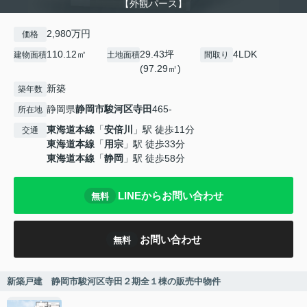
【外観パース】
2,980万円
価格
110.12㎡
29.43坪
4LDK
建物面積
土地面積
間取り
(97.29㎡)
新築
築年数
静岡県
静岡市駿河区
寺田
465-
所在地
東海道本線
「
安倍川
」駅 徒歩11分
交通
東海道本線
「
用宗
」駅 徒歩33分
東海道本線
「
静岡
」駅 徒歩58分
LINEからお問い合わせ
無料
お問い合わせ
無料
新築戸建 静岡市駿河区寺田２期全１棟の販売中物件