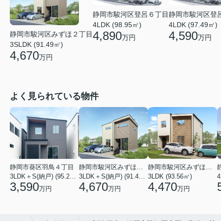
静岡市駿河区登呂６丁目
静岡市駿河区登
4LDK (98.95㎡)
4LDK (97.49㎡)
4,890
4,590
静岡市駿河区みずほ２丁目
万円
万円
3SLDK (91.49㎡)
4,670
万円
よく見られている物件
静岡市葵区羽鳥４丁目
静岡市駿河区みずほ２丁目
静岡市駿河区みずほ２丁目
3LDK＋S(納戸) (95.22㎡)
3LDK＋S(納戸) (91.49㎡)
3LDK (93.56㎡)
4
3,590
4,670
4,470
万円
万円
万円