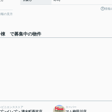
情報
情報の見方
号棟 で募集中の物件
ンビニエンスストア
スーパー
ブンイレブン 清水町長沢店
マム柿田川店