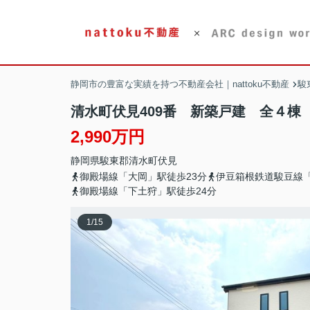
静岡市の豊富な実績を持つ不動産会社｜nattoku不動産
駿
清水町伏見409番 新築戸建 全４
2,990万円
静岡県
駿東郡清水町
伏見
御殿場線「大岡」駅徒歩23分
伊豆箱根鉄道駿豆線「
御殿場線「下土狩」駅徒歩24分
1
/
15