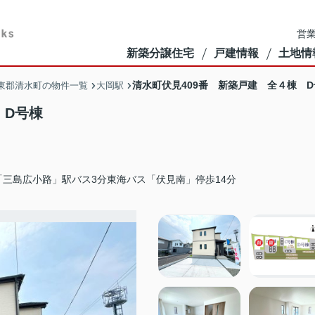
営業
新築分譲住宅
戸建情報
土地情
清水町伏見409番 新築戸建 全４棟 
東郡清水町の物件一覧
大岡駅
棟 D号棟
三島広小路」駅バス3分東海バス「伏見南」停歩14分