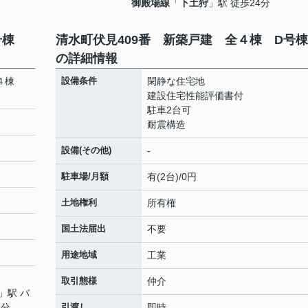
御殿場線
「
下土狩
」駅 徒歩24分
D号棟
清水町伏見409番 新築戸建 全４棟 D
の詳細情報
全４棟
設備条件
閑静な住宅地
建設住宅性能評価書付
駐車2台可
耐震構造
設備(その他)
-
駐車場/月額
有(2台)/0円
土地権利
所有権
国土法届出
不要
用途地域
工業
取引態様
仲介
」駅 バ
4分
引渡し
即時