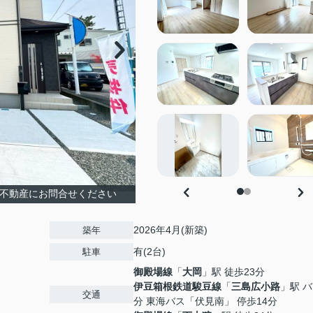
ku不動産にお問合せください
2026年4月(新築)
築年
有(2台)
駐車
御殿場線
「
大岡
」駅 徒歩23分
伊豆箱根鉄道駿豆線
「
三島広小路
」駅 バ
交通
分 東海バス「伏見南」 停歩14分