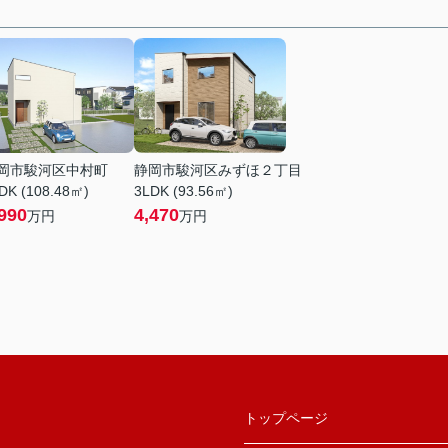
岡市駿河区中村町
静岡市駿河区みずほ２丁目
DK (108.48㎡)
3LDK (93.56㎡)
990
4,470
万円
万円
トップページ