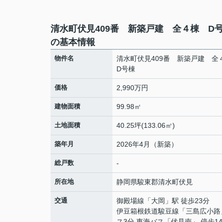
清水町伏見409番 新築戸建 全４棟 
の基本情報
物件名
清水町伏見409番 新築戸建 
D号棟
価格
2,990万円
建物面積
99.98㎡
土地面積
40.25坪(133.06㎡)
築年月
2026年4月（新築）
総戸数
-
所在地
静岡県
駿東郡清水町
伏見
交通
御殿場線
「
大岡
」駅 徒歩23分
伊豆箱根鉄道駿豆線
「
三島広小路
ス3分 東海バス「伏見南」 停歩1