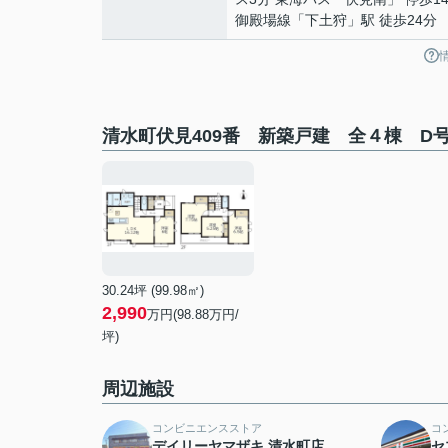
御殿場線
「
下土狩
」駅 徒歩24分
清水町伏見409番 新築戸建 全４棟 D
30.24坪 (99.98㎡)
2,990
万円(98.88万円/
坪)
周辺施設
コンビニエンスストア
コ
デイリーヤマザキ 清水町店
セ