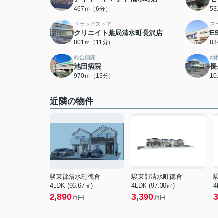
467ｍ（6分）
5
ドラッグストア
ス
クリエイト薬局清水町長沢店
E
801ｍ（11分）
8
総合病院
幼
池田病院
長
970ｍ（13分）
1
近隣の物件
駿東郡清水町徳倉
駿東郡清水町徳倉
4LDK (96.67㎡)
4LDK (97.30㎡)
4
2,890
3,390
3
万円
万円