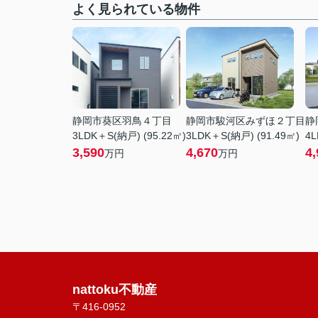
よく見られている物件
静岡市葵区羽鳥４丁目
静岡市駿河区みずほ２丁目
静
3LDK＋S(納戸) (95.22㎡)
3LDK＋S(納戸) (91.49㎡)
4L
3,590
4,670
4,
万円
万円
nattoku不動産
〒416-0952