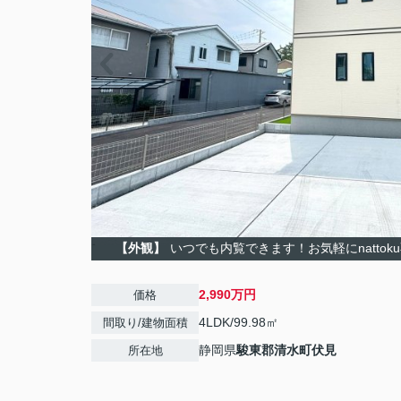
【外観】
いつでも内覧できます！お気軽にnatto
2,990万円
価格
4LDK/99.98㎡
間取り/建物面積
静岡県
駿東郡清水町
伏見
所在地