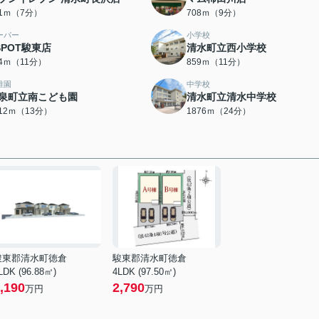
31ｍ（7分）
708ｍ（9分）
ーパー
小学校
SPOT駿東店
清水町立西小学校
34ｍ（11分）
859ｍ（11分）
稚園
中学校
泉町立南こども園
清水町立清水中学校
012ｍ（13分）
1876ｍ（24分）
駿東郡清水町徳倉
駿東郡清水町徳倉
LDK (96.88㎡)
4LDK (97.50㎡)
,190
2,790
万円
万円