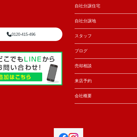
自社分譲住宅
自社分譲地
0120-415-496
スタッフ
ブログ
売却相談
来店予約
会社概要