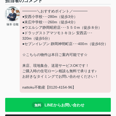
担当者のコメント
━━━━＼おすすめポイント／━━━━
●安西小学校･･･280m（徒歩3分）
●末広中学校･･･260m（徒歩4分）
塚本 佳敬
●ウエルシア静岡昭府店･･･５５０m（徒歩８分）
●ドラッグストアマツモトキヨシ 安西店･･･
320m（徒歩5分）
●セブンイレブン 静岡神明町店･･･400ｍ（徒歩6分）
☆こちらの物件は本日ご案内可能です☆
来店、現地集合、送迎サービスOKです！
ご購入時の住宅ローン相談も無料で承ります♪
お好きなタイミングでお問い合わせください！
nattoku不動産【0120-4154-96】
LINEからお問い合わせ
無料