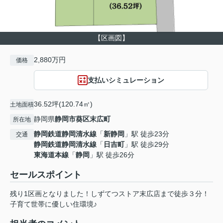
【区画図】
2,880万円
価格
支払いシミュレーション
36.52坪(120.74㎡)
土地面積
静岡県
静岡市葵区
末広町
所在地
静岡鉄道静岡清水線
「
新静岡
」駅 徒歩23分
交通
静岡鉄道静岡清水線
「
日吉町
」駅 徒歩29分
東海道本線
「
静岡
」駅 徒歩26分
セールスポイント
残り1区画となりました！しずてつストア末広店まで徒歩３分！
子育て世帯に優しい住環境♪