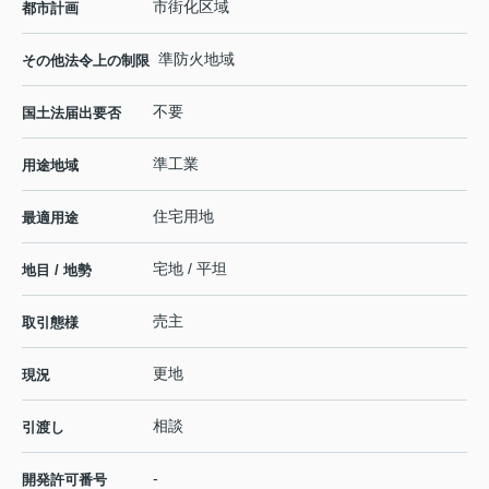
市街化区域
都市計画
準防火地域
その他法令上の制限
不要
国土法届出要否
準工業
用途地域
住宅用地
最適用途
宅地 / 平坦
地目 / 地勢
売主
取引態様
更地
現況
相談
引渡し
-
開発許可番号