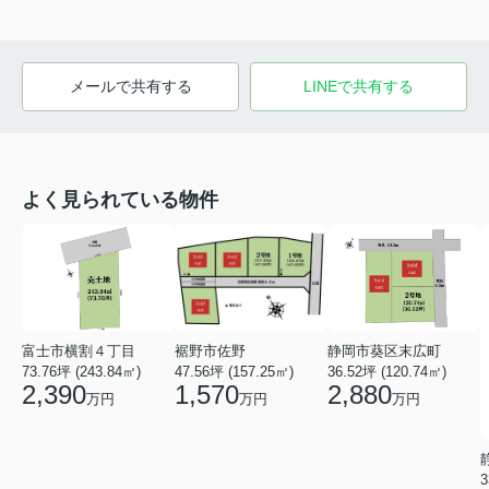
メールで共有する
LINEで共有する
よく見られている物件
裾野市佐野
富士市横割４丁目
静岡市葵区末広町
47.56坪 (157.25㎡)
73.76坪 (243.84㎡)
36.52坪 (120.74㎡)
1,570
2,390
2,880
万円
万円
万円
3