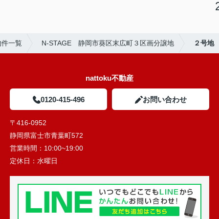
物件一覧
N-STAGE 静岡市葵区末広町３区画分譲地
２号地
nattoku不動産
0120-415-496
お問い合わせ
〒416-0952
静岡県富士市青葉町572
営業時間：
10:00~19:00
定休日：
水曜日