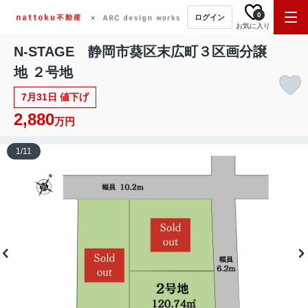
0
ログイン
お気に入り
N-STAGE 静岡市葵区末広町３区画分譲
地 ２号地
7月31日 値下げ
2,880
万円
1
/
11