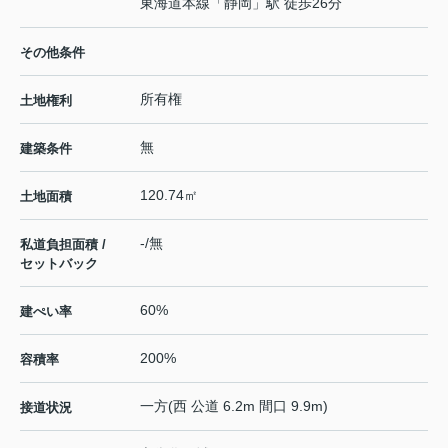
東海道本線
「
静岡
」駅 徒歩26分
その他条件
所有権
土地権利
無
建築条件
120.74㎡
土地面積
-/無
私道負担面積 /
セットバック
60%
建ぺい率
200%
容積率
一方(西 公道 6.2m 間口 9.9m)
接道状況