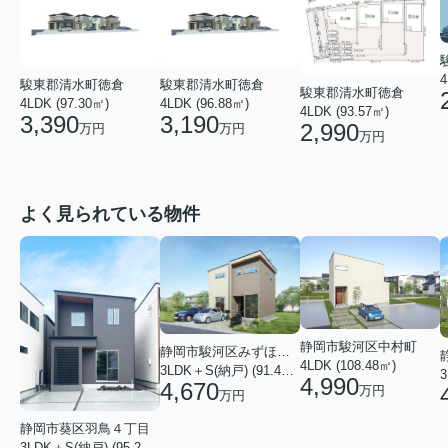
4
駿東郡清水町徳倉
駿東郡清水町徳倉
駿東郡清水町徳倉
4LDK (97.30㎡)
4LDK (96.88㎡)
4LDK (93.57㎡)
3,390
3,190
2,990
万円
万円
万円
よく見られている物件
静岡市駿河区中村町
静岡市駿河区みずほ２丁目
4LDK (108.48㎡)
3LDK＋S(納戸) (91.49㎡)
3
4,990
4,670
万円
万円
静岡市葵区羽鳥４丁目
3LDK＋S(納戸) (95.22㎡)