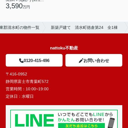
3,590
万円
東郡清水町の物件一覧
新築戸建て 清水町徳倉第24 全1棟
nattoku不動産
0120-415-496
お問い合わせ
〒416-0952
静岡県富士市青葉町572
営業時間：
10:00~19:00
定休日：
水曜日