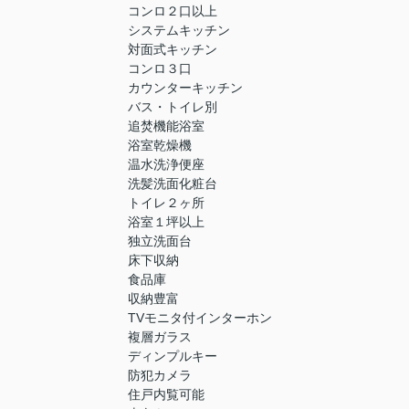
コンロ２口以上
システムキッチン
対面式キッチン
コンロ３口
カウンターキッチン
バス・トイレ別
追焚機能浴室
浴室乾燥機
温水洗浄便座
洗髪洗面化粧台
トイレ２ヶ所
浴室１坪以上
独立洗面台
床下収納
食品庫
収納豊富
TVモニタ付インターホン
複層ガラス
ディンプルキー
防犯カメラ
住戸内覧可能