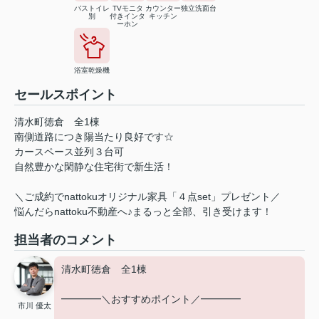
バストイレ
TVモニタ
カウンター
独立洗面台
別
付きインタ
キッチン
ーホン
浴室乾燥機
セールスポイント
清水町徳倉 全1棟
南側道路につき陽当たり良好です☆
カースペース並列３台可
自然豊かな閑静な住宅街で新生活！
＼ご成約でnattokuオリジナル家具「４点set」プレゼント／
悩んだらnattoku不動産へ♪まるっと全部、引き受けます！
担当者のコメント
清水町徳倉 全1棟
━━━━＼おすすめポイント／━━━━
市川 優太