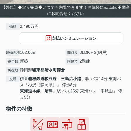
【外観】◆堂々完成◆いつでも内覧できます！お気軽にnattoku不動産
にお問合せください
2,490万円
価格
支払いシミュレーション
102.06㎡
3LDK＋S(納戸)
建物面積
間取り
新築
2階建
築年数
階建て
静岡県
駿東郡清水町
徳倉
所在地
伊豆箱根鉄道駿豆線
「
三島広小路
」駅 バス14分 東海バ
交通
ス「杉沢（静岡県）」 停歩8分
東海道本線
「
沼津
」駅 バス25分 東海バス「手城山」 停
歩5分
物件の特徴