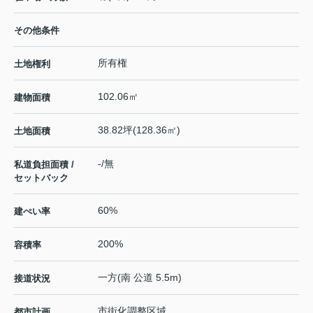
その他条件
所有権
土地権利
102.06㎡
建物面積
38.82坪(128.36㎡)
土地面積
-/無
私道負担面積 /
セットバック
60%
建ぺい率
200%
容積率
一方(南 公道 5.5m)
接道状況
市街化調整区域
都市計画