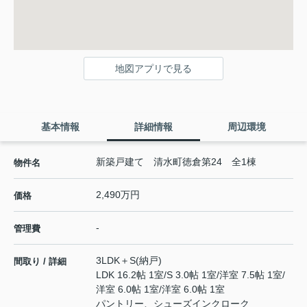
地図アプリで見る
基本情報
詳細情報
周辺環境
新築戸建て 清水町徳倉第24 全1棟
物件名
2,490万円
価格
-
管理費
3LDK＋S(納戸)
間取り / 詳細
LDK 16.2帖 1室
/
S 3.0帖 1室
/
洋室 7.5帖 1室
/
洋室 6.0帖 1室
/
洋室 6.0帖 1室
パントリー、シューズインクローク