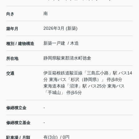
南
向き
2026年3月 (新築)
築年月
新築一戸建 / 木造
種別 / 建物構造
静岡県
駿東郡清水町
徳倉
所在地
伊豆箱根鉄道駿豆線
「
三島広小路
」駅 バス14
交通
分 東海バス「杉沢（静岡県）」 停歩8分
東海道本線
「
沼津
」駅 バス25分 東海バス
「手城山」 停歩5分
-
修繕積立金
-
修繕積立基金
有(3台) / 0円
駐車場 / 月額