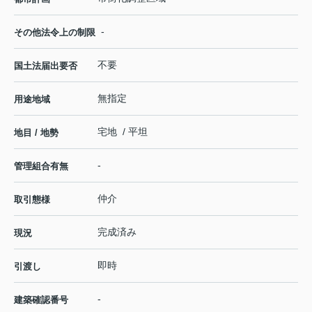
-
その他法令上の制限
不要
国土法届出要否
無指定
用途地域
宅地 / 平坦
地目 / 地勢
-
管理組合有無
仲介
取引態様
完成済み
現況
即時
引渡し
-
建築確認番号