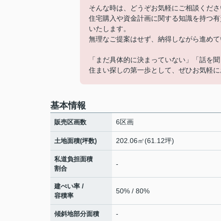
そんな時は、どうぞお気軽にご相談くださ
住宅購入や資金計画に関する知識を持つ有
いたします。
無理なご提案はせず、納得しながら進めて
「まだ具体的に決まっていない」「話を聞
住まい探しの第一歩として、ぜひお気軽に
基本情報
6区画
販売区画数
202.06㎡(61.12坪)
土地面積(坪数)
私道負担面積
-
割合
建ぺい率 /
50% / 80%
容積率
-
傾斜地部分面積