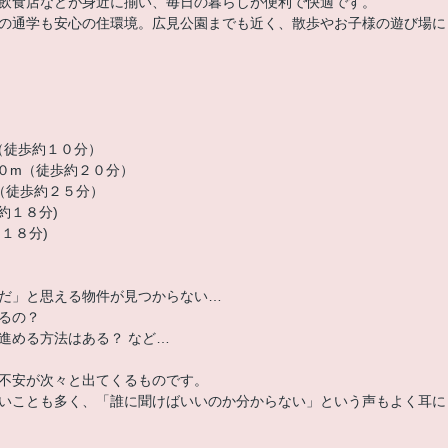
飲食店などが身近に揃い、毎日の暮らしが便利で快適です。
の通学も安心の住環境。広見公園までも近く、散歩やお子様の遊び場に
）
（徒歩約１０分）
００m（徒歩約２０分）
（徒歩約２５分）
約１８分)
１８分)
だ」と思える物件が見つからない…
るの？
進める方法はある？ など…
不安が次々と出てくるものです。
いことも多く、「誰に聞けばいいのか分からない」という声もよく耳に