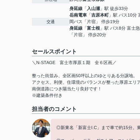
身延線
「
入山瀬
」駅 徒歩33分
岳南電車
「
吉原本町
」駅 バス10分
岡バス「片宿」 停歩19分
交通
身延線
「
富士根
」駅 バス8分 富士
「片宿」 停歩20分
セールスポイント
＼N-STAGE 富士市厚原１期 全６区画／
整った街並み、全区画50坪以上のゆとりある分譲地。
アクセス、利便、住環境のバランスが整った厚原エリ
南側道路につき陽当たり良好です！
※建築条件付き
担当者のコメント
◎新東名「新富士I.C」まで車で約15分。