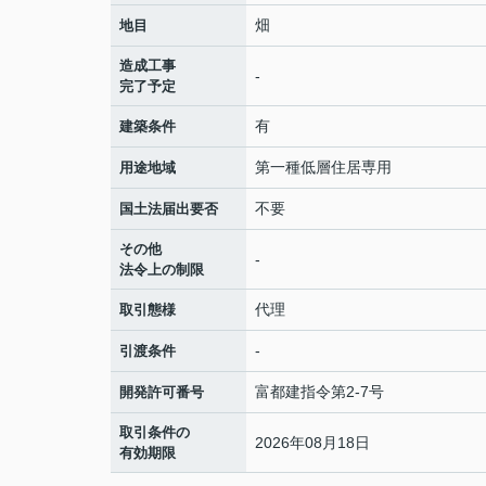
畑
地目
造成工事
-
完了予定
有
建築条件
第一種低層住居専用
用途地域
不要
国土法届出要否
その他
-
法令上の制限
代理
取引態様
-
引渡条件
富都建指令第2-7号
開発許可番号
取引条件の
2026年08月18日
有効期限