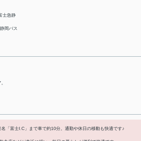
 富士急静
急静岡バス
ア。
東名「富士I.C」まで車で約10分。通勤や休日の移動も快適です♪