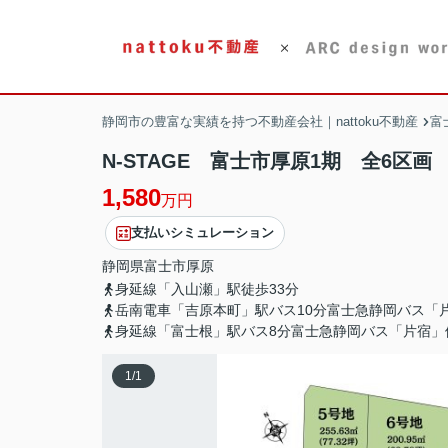
静岡市の豊富な実績を持つ不動産会社｜nattoku不動産
富
N-STAGE 富士市厚原1期 全6区画
1,580
万円
支払いシミュレーション
静岡県
富士市
厚原
身延線「入山瀬」駅徒歩33分
岳南電車「吉原本町」駅バス10分富士急静岡バス「片
身延線「富士根」駅バス8分富士急静岡バス「片宿」
1
/
1