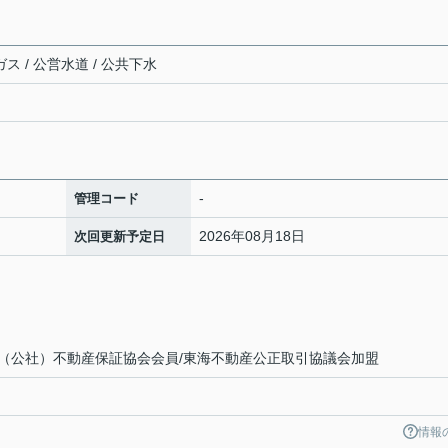
ス / 公営水道 / 公共下水
-
管理コード
2026年08月18日
次回更新予定日
（公社）不動産保証協会会員/東海不動産公正取引協議会加盟
情報