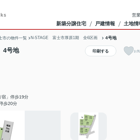
営業
新築分譲住宅
戸建情報
土地情
N-STAGE 富士市厚原1期 全6区画
4号地
士市の物件一覧
 4号地
印刷する
お気
宿」停歩19分
停歩20分