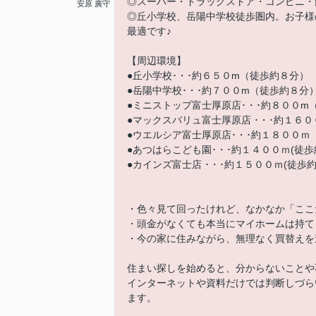
◎スーパー・ドラッグストア・コンビニ・
安原 廣守
◎丘小学校、岳陽中学校徒歩圏内。お子様
最適です♪
【周辺環境】
●丘小学校･・･約６５０m（徒歩約８分）
●岳陽中学校･・･約７００m（徒歩約８分
●ミニストップ富士厚原店･・･約８００m
●マックスバリュ富士厚原店 ･・･約１６
●ウエルシア富士厚原店･・･約１８００ｍ
●あつはらこども園･・･約１４００ｍ(徒歩
●カインズ富士店 ･・･約１５００ｍ(徒歩約
・色々見て回ったけれど、なかなか「ここ
・頭金がなくても本当にマイホームは持て
・今の家に住みながら、無理なく買替えを
住まい探しを始めると、分からないことや
インターネットや資料だけでは判断しづら
ます。