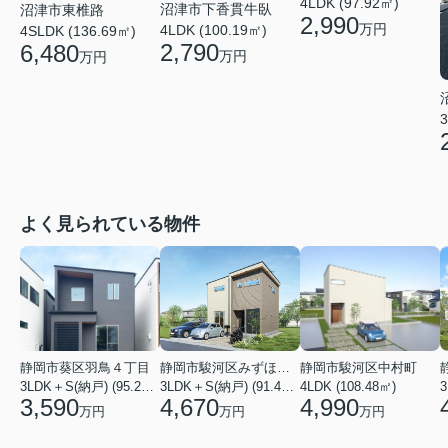
4LDK (97.92㎡)
沼津市下香貫牛臥
沼津市東椎路
2,990
万円
4LDK (100.19㎡)
4SLDK (136.69㎡)
2,790
6,480
万円
万円
3
よく見られている物件
静岡市葵区羽鳥４丁目
静岡市駿河区みずほ２丁目
静岡市駿河区中村町
3LDK＋S(納戸) (95.22㎡)
3LDK＋S(納戸) (91.49㎡)
4LDK (108.48㎡)
3
3,590
4,670
4,990
万円
万円
万円