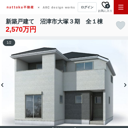
0
ログイン
お気に入り
新築戸建て 沼津市大塚３期 全１棟
2,570万円
1
/
2