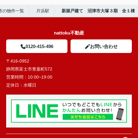
市の物件一覧
片浜駅
新築戸建て 沼津市大塚３期 全１棟
nattoku不動産
0120-415-496
お問い合わせ
〒416-0952
静岡県富士市青葉町572
営業時間：
10:00~19:00
定休日：
水曜日