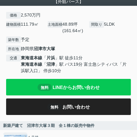
【外観パース】
2,570万円
価格
111.79㎡
48.89坪
5LDK
建物面積
土地面積
間取り
(161.64㎡)
予定
築年数
静岡県
沼津市
大塚
所在地
東海道本線
「
片浜
」駅 徒歩11分
交通
東海道本線
「
沼津
」駅 バス19分 富士急シティバス「片
浜駅入口」 停歩10分
LINEからお問い合わせ
無料
お問い合わせ
無料
新築戸建て 沼津市大塚３期 全１棟の販売中物件