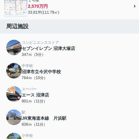
１号棟
2,570万円
33.81坪(111.79㎡)
周辺施設
コンビニエンスストア
セブンイレブン 沼津大塚店
347ｍ（5分）
中学校
沼津市立今沢中学校
764ｍ（10分）
スーパー
エース 沼津店
801ｍ（11分）
駅
JR東海道本線 片浜駅
836ｍ（11分）
小学校