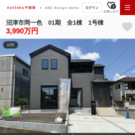
0
ログイン
お気に入り
沼津市岡一色 01期 全1棟 1号棟
3,990万円
1
/
20