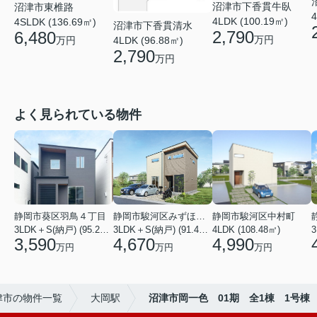
沼津市下香貫牛臥
沼津市東椎路
4
4LDK (100.19㎡)
4SLDK (136.69㎡)
沼津市下香貫清水
2,790
6,480
万円
4LDK (96.88㎡)
万円
2,790
万円
よく見られている物件
静岡市葵区羽鳥４丁目
静岡市駿河区みずほ２丁目
静岡市駿河区中村町
3LDK＋S(納戸) (95.22㎡)
3LDK＋S(納戸) (91.49㎡)
4LDK (108.48㎡)
3
3,590
4,670
4,990
万円
万円
万円
津市の物件一覧
大岡駅
沼津市岡一色 01期 全1棟 1号棟