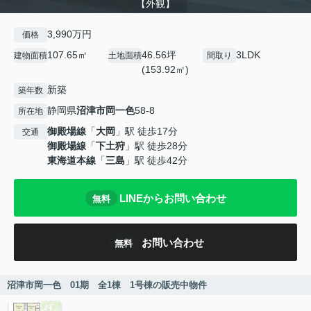
【外観】
3,990万円
価格
107.65㎡
46.56坪
3LDK
建物面積
土地面積
間取り
(153.92㎡)
新築
築年数
静岡県
沼津市
岡一色
58-8
所在地
御殿場線
「
大岡
」駅 徒歩17分
交通
御殿場線
「
下土狩
」駅 徒歩28分
東海道本線
「
三島
」駅 徒歩42分
LINEからお問い合わせ
無料
お問い合わせ
無料
沼津市岡一色 01期 全1棟 1号棟の販売中物件