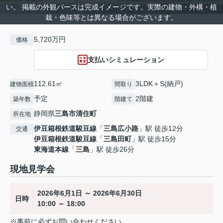
い。 掲載の外観パースは完成イメージです。実際の建物・外構・植
栽・色味等とは異なる場合がございます。
5,720万円
価格
支払いシミュレーション
112.61㎡
3LDK＋S(納戸)
建物面積
間取り
予定
2階建
築年数
階建て
静岡県
三島市
清住町
所在地
伊豆箱根鉄道駿豆線
「
三島広小路
」駅 徒歩12分
交通
伊豆箱根鉄道駿豆線
「
三島田町
」駅 徒歩15分
東海道本線
「
三島
」駅 徒歩26分
現地見学会
2026年6月1日 ～ 2026年6月30日
日時
10:00 ～ 18:00
※事前に必ずお問い合わせください