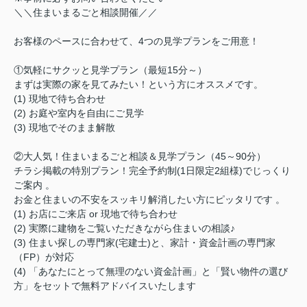
＼＼住まいまるごと相談開催／／
お客様のペースに合わせて、4つの見学プランをご用意！
①気軽にサクッと見学プラン（最短15分～）
まずは実際の家を見てみたい！という方にオススメです。
(1) 現地で待ち合わせ
(2) お庭や室内を自由にご見学
(3) 現地でそのまま解散
②大人気！住まいまるごと相談＆見学プラン（45～90分）
チラシ掲載の特別プラン！完全予約制(1日限定2組様)でじっくり
ご案内 。
お金と住まいの不安をスッキリ解消したい方にピッタリです 。
(1) お店にご来店 or 現地で待ち合わせ
(2) 実際に建物をご覧いただきながら住まいの相談♪
(3) 住まい探しの専門家(宅建士)と、家計・資金計画の専門家
（FP）が対応
(4) 「あなたにとって無理のない資金計画」と「賢い物件の選び
方」をセットで無料アドバイスいたします