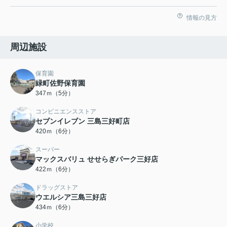
情報の見方
周辺施設
保育園
緑町佐野保育園
347ｍ（5分）
コンビニエンスストア
セブンイレブン 三島三好町店
420ｍ（6分）
スーパー
マックスバリュ せせらぎパーク三好店
422ｍ（6分）
ドラッグストア
ウエルシア三島三好店
434ｍ（6分）
小学校