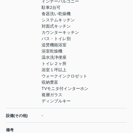
インナーバルコニー
駐車2台可
食器洗い乾燥機
システムキッチン
対面式キッチン
カウンターキッチン
バス・トイレ別
追焚機能浴室
浴室乾燥機
温水洗浄便座
トイレ２ヶ所
浴室１坪以上
ウォークインクロゼット
収納豊富
TVモニタ付インターホン
複層ガラス
ディンプルキー
-
設備(その他)
備考