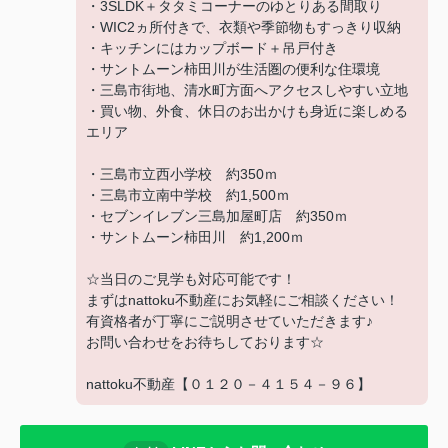
・3SLDK＋タタミコーナーのゆとりある間取り
・WIC2ヵ所付きで、衣類や季節物もすっきり収納
・キッチンにはカップボード＋吊戸付き
・サントムーン柿田川が生活圏の便利な住環境
・三島市街地、清水町方面へアクセスしやすい立地
・買い物、外食、休日のお出かけも身近に楽しめる
エリア
・三島市立西小学校 約350ｍ
・三島市立南中学校 約1,500ｍ
・セブンイレブン三島加屋町店 約350ｍ
・サントムーン柿田川 約1,200ｍ
☆当日のご見学も対応可能です！
まずはnattoku不動産にお気軽にご相談ください！
有資格者が丁寧にご説明させていただきます♪
お問い合わせをお待ちしております☆
nattoku不動産【０１２０－４１５４－９６】