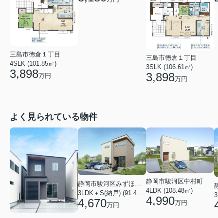
三島市徳倉１丁目
三島市徳倉１丁目
4SLK (101.85㎡)
3SLK (106.61㎡)
3,898
3,898
万円
万円
よく見られている物件
静岡市駿河区中村町
静岡市駿河区みずほ２丁目
4LDK (108.48㎡)
3LDK＋S(納戸) (91.49㎡)
3
4,990
4,670
万円
万円