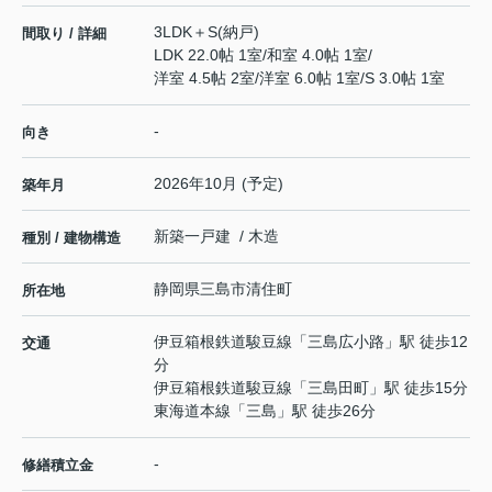
3LDK＋S(納戸)
間取り / 詳細
LDK 22.0帖 1室
/
和室 4.0帖 1室
/
洋室 4.5帖 2室
/
洋室 6.0帖 1室
/
S 3.0帖 1室
-
向き
2026年10月 (予定)
築年月
新築一戸建 / 木造
種別 / 建物構造
静岡県
三島市
清住町
所在地
伊豆箱根鉄道駿豆線
「
三島広小路
」駅 徒歩12
交通
分
伊豆箱根鉄道駿豆線
「
三島田町
」駅 徒歩15分
東海道本線
「
三島
」駅 徒歩26分
-
修繕積立金