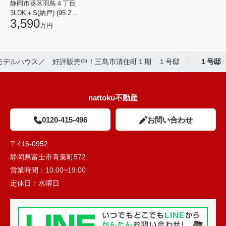
静岡市葵区羽鳥４丁目
3LDK＋S(納戸) (95.22㎡)
3,590
万円
モデルハウス／ 好評販売中！三島市清住町１期 １号邸
１号邸
nattoku不動産
0120-415-496
お問い合わせ
〒416-0952
静岡県富士市青葉町572
営業時間：
10:00~19:00
定休日：
水曜日