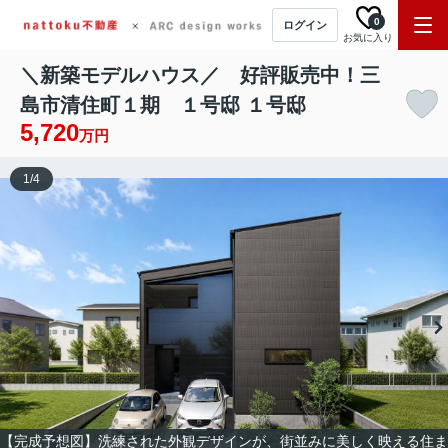
0
ログイン
お気に入り
＼新築モデルハウス／ 好評販売中！三
島市清住町１期 １号邸 １号邸
5,720
万円
1
/
4
【完成予想図】洗練された外観デザインが、街並みに美しく映える住ま