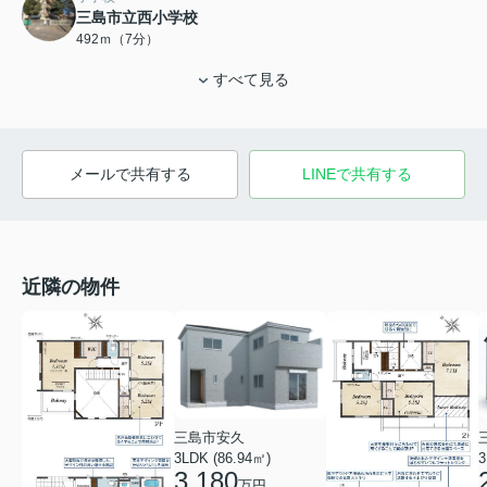
三島市立西小学校
492ｍ（7分）
すべて見る
メールで共有する
LINEで共有する
近隣の物件
三島市安久
3LDK (86.94㎡)
3
3,180
万円