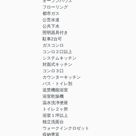
オープンハウス
フローリング
都市ガス
公営水道
公共下水
照明器具付き
駐車2台可
ガスコンロ
コンロ２口以上
システムキッチン
対面式キッチン
コンロ３口
カウンターキッチン
バス・トイレ別
追焚機能浴室
浴室乾燥機
温水洗浄便座
トイレ２ヶ所
浴室１坪以上
独立洗面台
ウォークインクロゼット
収納豊富