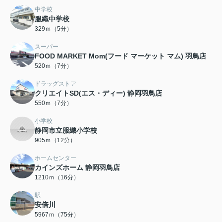
中学校
服織中学校
329ｍ（5分）
スーパー
FOOD MARKET Mom(フード マーケット マム) 羽鳥店
520ｍ（7分）
ドラッグストア
クリエイトSD(エス・ディー) 静岡羽鳥店
550ｍ（7分）
小学校
静岡市立服織小学校
905ｍ（12分）
ホームセンター
カインズホーム 静岡羽鳥店
1210ｍ（16分）
駅
安倍川
5967ｍ（75分）