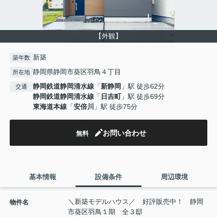
【外観】
新築
築年数
静岡県静岡市葵区羽鳥４丁目
所在地
静岡鉄道静岡清水線
「
新静岡
」駅 徒歩62分
交通
静岡鉄道静岡清水線
「
日吉町
」駅 徒歩69分
東海道本線
「
安倍川
」駅 徒歩75分
お問い合わせ
無料
基本情報
設備条件
周辺環境
＼新築モデルハウス／ 好評販売中！ 静岡
物件名
市葵区羽鳥１期 全３邸