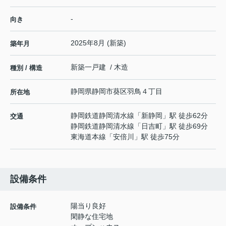
-
向き
2025年8月 (新築)
築年月
新築一戸建 / 木造
種別 / 構造
静岡県
静岡市葵区
羽鳥
４丁目
所在地
静岡鉄道静岡清水線
「
新静岡
」駅 徒歩62分
交通
静岡鉄道静岡清水線
「
日吉町
」駅 徒歩69分
東海道本線
「
安倍川
」駅 徒歩75分
設備条件
陽当り良好
設備条件
閑静な住宅地