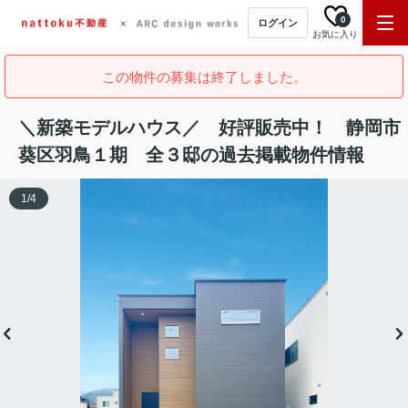
0
ログイン
お気に入り
この物件の募集は終了しました。
＼新築モデルハウス／ 好評販売中！ 静岡市
葵区羽鳥１期 全３邸の過去掲載物件情報
1
/
4