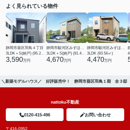
よく見られている物件
静岡市葵区羽鳥４丁目
静岡市駿河区みずほ２丁目
静岡市駿河区みずほ２丁目
3LDK＋S(納戸) (95.22㎡)
3LDK＋S(納戸) (91.49㎡)
3LDK (93.56㎡)
4
3,590
4,670
4,470
万円
万円
万円
＼新築モデルハウス／ 好評販売中！ 静岡市葵区羽鳥１期 全３邸
nattoku不動産
0120-415-496
お問い合わせ
〒416-0952