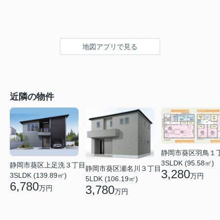
地図アプリで見る
近隣の物件
静岡市葵区羽鳥１
3SLDK (95.58㎡)
静岡市葵区上足洗３丁目
静岡市葵区瀬名川３丁目
3,280
3SLDK (139.89㎡)
万円
5LDK (106.19㎡)
6,780
3,780
万円
万円