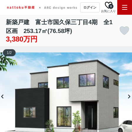
0
ログイン
お気に入り
新築戸建 富士市国久保三丁目4期 全1
区画 253.17㎡(76.58坪)
3,380万円
1
/
2