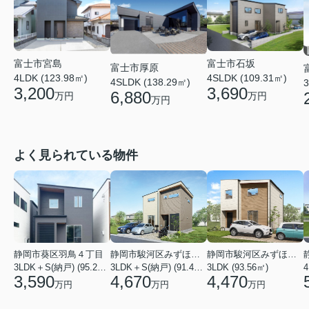
富士市石坂
富士市宮島
富士市厚原
4SLDK (109.31㎡)
4LDK (123.98㎡)
4SLDK (138.29㎡)
3
3,690
3,200
6,880
万円
万円
万円
よく見られている物件
静岡市葵区羽鳥４丁目
静岡市駿河区みずほ２丁目
静岡市駿河区みずほ２丁目
3LDK＋S(納戸) (95.22㎡)
3LDK＋S(納戸) (91.49㎡)
3LDK (93.56㎡)
4
3,590
4,670
4,470
万円
万円
万円