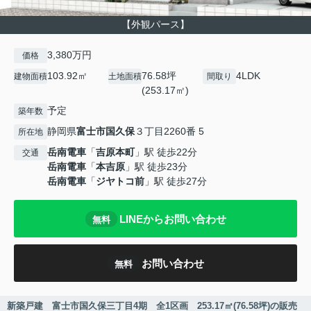
【外観パース】
3,380万円
価格
103.92㎡
76.58坪
4LDK
建物面積
土地面積
間取り
(253.17㎡)
予定
築年数
静岡県
富士市
国久保
３丁目2260番 5
所在地
岳南電車
「
吉原本町
」駅 徒歩22分
交通
岳南電車
「
本吉原
」駅 徒歩23分
岳南電車
「
ジヤトコ前
」駅 徒歩27分
LINEからお問い合わせ
無料
お問い合わせ
無料
新築戸建 富士市国久保三丁目4期 全1区画 253.17㎡(76.58坪)の販売