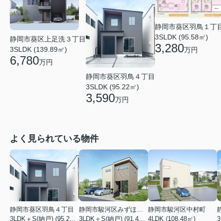
静岡市葵区羽鳥１丁
3SLDK (95.58㎡)
静岡市葵区上足洗３丁目
3,280
3SLDK (139.89㎡)
万円
6,780
万円
静岡市葵区羽鳥４丁目
3SLDK (95.22㎡)
3,590
万円
よく見られている物件
静岡市葵区羽鳥４丁目
静岡市駿河区みずほ２丁目
静岡市駿河区中村町
3LDK＋S(納戸) (95.22㎡)
3LDK＋S(納戸) (91.49㎡)
4LDK (108.48㎡)
3