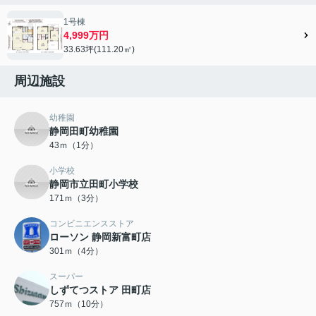
1号棟
4,999万円
33.63坪(111.20㎡)
周辺施設
幼稚園
静岡田町幼稚園
43ｍ（1分）
小学校
静岡市立田町小学校
171ｍ（3分）
コンビニエンスストア
ローソン 静岡新富町店
301ｍ（4分）
スーパー
しずてつストア 田町店
757ｍ（10分）