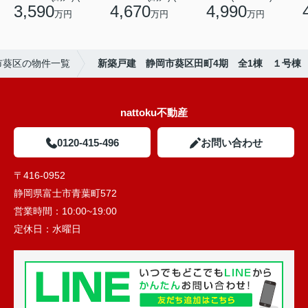
3,590
4,670
4,990
万円
万円
万円
市葵区の物件一覧
新築戸建 静岡市葵区田町4期 全1棟 １号棟
nattoku不動産
0120-415-496
お問い合わせ
〒416-0952
静岡県富士市青葉町572
営業時間：
10:00~19:00
定休日：
水曜日