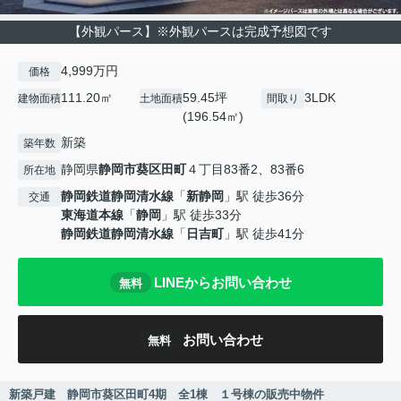
【外観パース】※外観パースは完成予想図です
4,999万円
価格
111.20㎡
59.45坪
3LDK
建物面積
土地面積
間取り
(196.54㎡)
新築
築年数
静岡県
静岡市葵区
田町
４丁目83番2、83番6
所在地
静岡鉄道静岡清水線
「
新静岡
」駅 徒歩36分
交通
東海道本線
「
静岡
」駅 徒歩33分
静岡鉄道静岡清水線
「
日吉町
」駅 徒歩41分
LINEからお問い合わせ
無料
お問い合わせ
無料
新築戸建 静岡市葵区田町4期 全1棟 １号棟の販売中物件